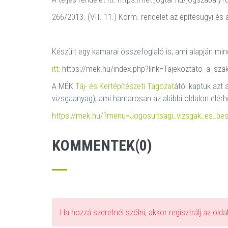
266/2013. (VII. 11.) Korm. rendelet az építésügyi é
Készült egy kamarai összefoglaló is, ami alapján mi
itt:
https://mek.hu/index.php?link=Tajekoztato_a_sza
A MÉK
Táj- és Kertépítészeti Tagozat
ától kaptuk azt 
vizsgaanyag), ami hamarosan az alábbi oldalon elérhe
https://mek.hu/?menu=Jogosultsagi_vizsgak_es_be
KOMMENTEK(0)
Ha hozzá szeretnél szólni, akkor regisztrálj az old