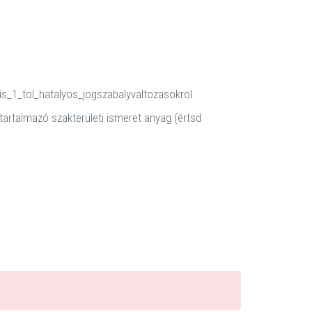
s_1_tol_hatalyos_jogszabalyvaltozasokrol
 tartalmazó szakterületi ismeret anyag (értsd