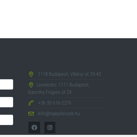
1118 Budapest, Villányi út 35-43.
Levelezés: 1111 Budapest,
Karinthy Frigyes út 24.
+36 30 616-2276
info@tajepiteszek.hu