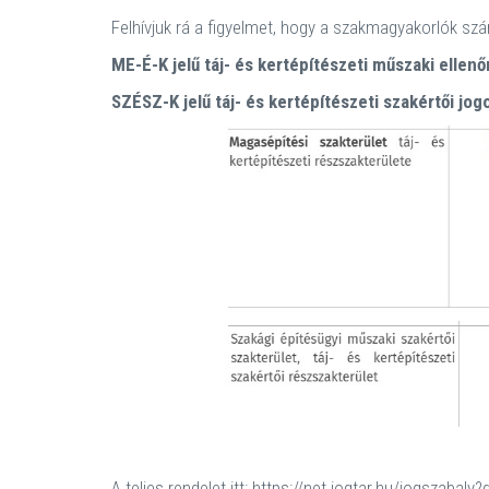
Felhívjuk rá a figyelmet, hogy a szakmagyakorlók szá
ME-É-K jelű táj- és kertépítészeti műszaki ellenő
SZÉSZ-K jelű táj- és kertépítészeti szakértői jog
A teljes rendelet itt: https://net.jogtar.hu/jogszabal