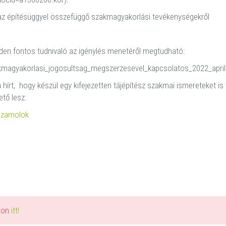
s az építésüggyel összefüggő szakmagyakorlási tevékenységekről
nden fontos tudnivaló az igénylés menetéről megtudható:
kmagyakorlasi_jogosultsag_megszerzesevel_kapcsolatos_2022_aprili
a hírt, hogy készül egy kifejezetten tájépítész szakmai ismereteket is
tő lesz:
szamolok
alon
itt!