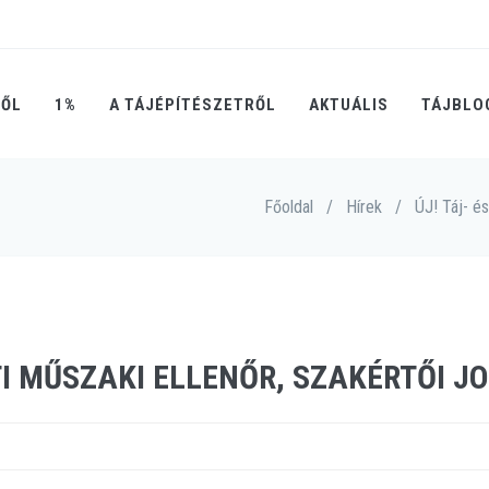
RŐL
1%
A TÁJÉPÍTÉSZETRŐL
AKTUÁLIS
TÁJBLO
Főoldal
/
Hírek
/
ÚJ! Táj- és
TI MŰSZAKI ELLENŐR, SZAKÉRTŐI J