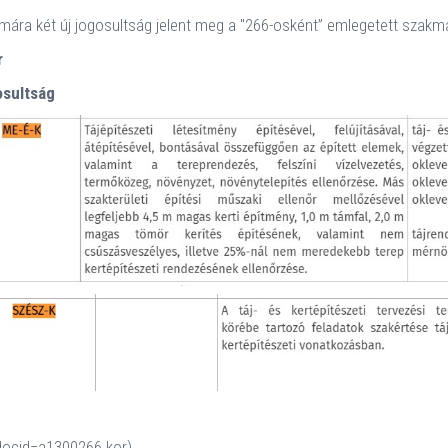
mára két új jogosultság jelent meg a "266-osként” emlegetett szakmag
r
osultság
y?docid=a1300266.kor).