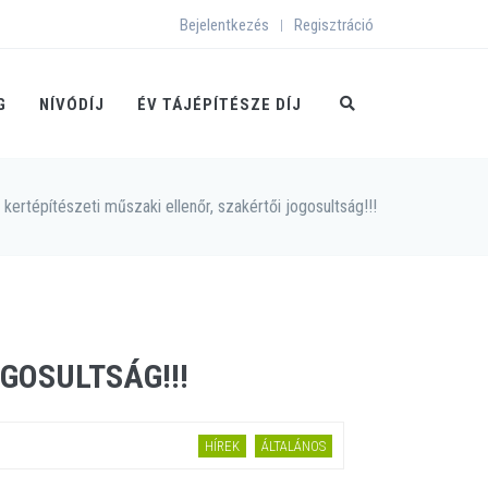
Bejelentkezés
Regisztráció
|
G
NÍVÓDÍJ
ÉV TÁJÉPÍTÉSZE DÍJ
 kertépítészeti műszaki ellenőr, szakértői jogosultság!!!
OGOSULTSÁG!!!
HÍREK
ÁLTALÁNOS