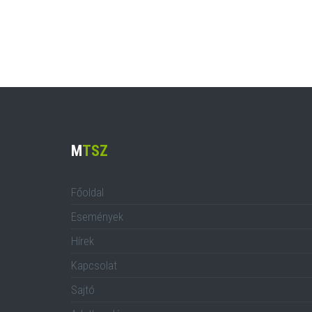
M
TSZ
Főoldal
Események
Hírek
Kapcsolat
Sajtó