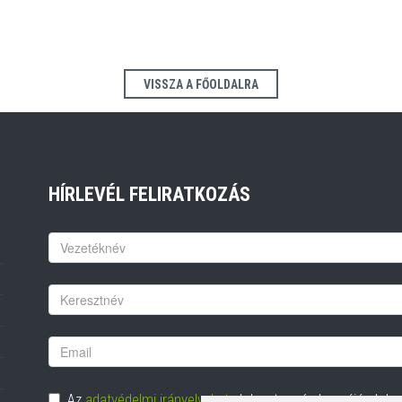
VISSZA A FŐOLDALRA
HÍRLEVÉL FELIRATKOZÁS
Keresztnév
Vezetéknév
Email
cím
Adatvédelem
Az
adatvédelmi irányelveket
elolvastam és hozzájárulok