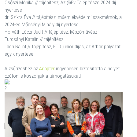
Csőszi Mónika // tájépítész, Az @Év Tájépítésze 2024 díj
nyertese
dr. Szikra Éva // tájépítész, műemlékvédelmi szakmérnök, a
2024-es Mőcsényi Mihály díj nyertese
Horváth Lóczi Judit // tájépítész, képzőművész
Turcsányi Katalin // tájépítész
Lach Bálint // tájépítész, ÉTD junior díjas, az Arbor pályázat
egyik nyertese
A zsűrizéshez az
Adaptér
ingyenesen biztosította a helyet!
Ezúton is köszönjük a támogatásukat!