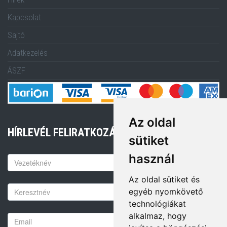
Kapcsolat
Sajtó
Adatkezelés
ÁSZF
Az oldal
HÍRLEVÉL FELIRATKOZÁS
sütiket
használ
Keresztnév
Az oldal sütiket és
Vezetéknév
egyéb nyomkövető
technológiákat
alkalmaz, hogy
Email