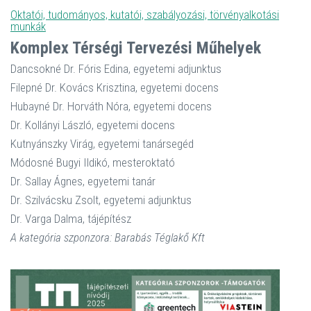
Oktatói, tudományos, kutatói, szabályozási, törvényalkotási
munkák
Komplex Térségi Tervezési Műhelyek
Dancsokné Dr. Fóris Edina, egyetemi adjunktus
Filepné Dr. Kovács Krisztina, egyetemi docens
Hubayné Dr. Horváth Nóra, egyetemi docens
Dr. Kollányi László, egyetemi docens
Kutnyánszky Virág, egyetemi tanársegéd
Módosné Bugyi Ildikó, mesteroktató
Dr. Sallay Ágnes, egyetemi tanár
Dr. Szilvácsku Zsolt, egyetemi adjunktus
Dr. Varga Dalma, tájépítész
A kategória szponzora: Barabás Téglakő Kft