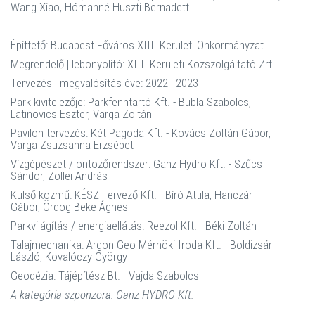
Wang Xiao, Hómanné Huszti Bernadett
Építtető: Budapest Főváros XIII. Kerületi Önkormányzat
Megrendelő | lebonyolító: XIII. Kerületi Közszolgáltató Zrt.
Tervezés | megvalósítás éve: 2022 | 2023
Park kivitelezője: Parkfenntartó Kft. - Bubla Szabolcs,
Latinovics Eszter, Varga Zoltán
Pavilon tervezés: Két Pagoda Kft. - Kovács Zoltán Gábor,
Varga Zsuzsanna Erzsébet
Vízgépészet / öntözőrendszer: Ganz Hydro Kft. - Szűcs
Sándor, Zöllei András
Külső közmű: KÉSZ Tervező Kft. - Bíró Attila, Hanczár
Gábor, Ördög-Beke Ágnes
Parkvilágítás / energiaellátás: Reezol Kft. - Béki Zoltán
Talajmechanika: Argon-Geo Mérnöki Iroda Kft. - Boldizsár
László, Kovalóczy György
Geodézia: Tájépítész Bt. - Vajda Szabolcs
A kategória szponzora: Ganz HYDRO Kft.