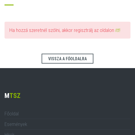
Ha hozzá szeretnél szólni, akkor regisztrálj az oldalon
itt!
VISSZA A FŐOLDALRA
M
TSZ
Főoldal
Események
Hírek