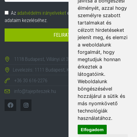
javítsa a böngészési
cím
élményét, azzal hogy
Adatvédelem
Az
adatvédelmi irányelveket
elolvastam és hozzájárulok
személyre szabott
adataim kezeléséhez.
tartalmakat és
célzott hirdetéseket
FELIRATKOZÁS
jelenít meg, és elemzi
a weboldalunk
forgalmát, hogy
1118 Budapest, Villányi út 35-43.
megtudjuk honnan
érkeztek a
Levelezés: 1111 Budapest, Karinthy Frigyes út 24.
látogatóink.
+36 30 616-2276
Weboldalunk
böngészésével
info@tajepiteszek.hu
hozzájárul a sütik és
más nyomkövető
technológiák
használatához.
Elfogadom