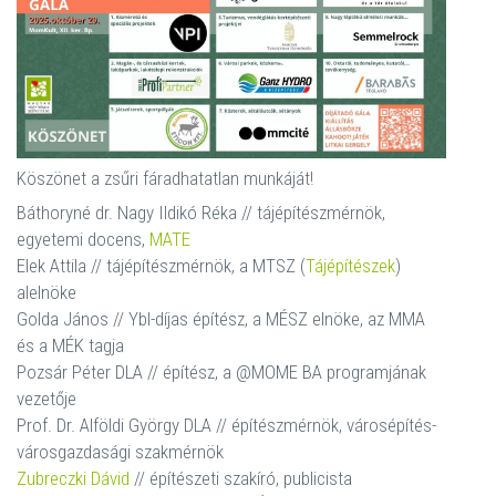
Köszönet a zsűri fáradhatatlan munkáját!
Báthoryné dr. Nagy Ildikó Réka // tájépítészmérnök,
egyetemi docens,
MATE
Elek Attila // tájépítészmérnök, a MTSZ (
Tájépítészek
)
alelnöke
Golda János // Ybl-díjas építész, a MÉSZ elnöke, az MMA
és a MÉK tagja
Pozsár Péter DLA // építész, a @MOME BA programjának
vezetője
Prof. Dr. Alföldi György DLA // építészmérnök, városépítés-
városgazdasági szakmérnök
Zubreczki Dávid
// építészeti szakíró, publicista