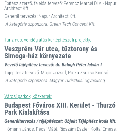
Építész szerző, felelős tervező: Ferencz Marcel DLA - Napur
Architect Kft.
Generál tervezés: Napur Architect Kft.
A kategória szponzora: Green Tech Concept Kft.
Turizmus, vendéglátás kertépítészeti projektjei
Veszprém Vár utca, tűztorony és
Simoga-ház környezete
Vezető tájépítész tervező: dr. Balogh Péter István †
Tájépítész tervező: Major József, Patka Zsuzsa Kincső
A kategória szponzora: Magyar Turisztikai Ügynökség
Városi parkok, közkertek:
Budapest Főváros XIII. Kerület - Thurzó
Park Kialakítása
Generáltervezés / tájépítészet: Objekt Tájépítész Iroda Kft.
Hómann János, Pécsi Máté, Ripszám Eszter, Koltai Emese,