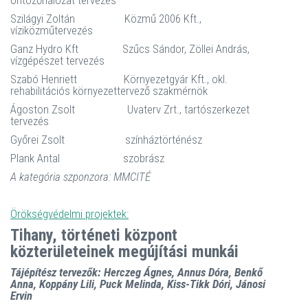
öntözőhálózat tervezés
Szilágyi Zoltán Közmű 2006 Kft.,
víziközműtervezés
Ganz Hydro Kft Szűcs Sándor, Zöllei András,
vízgépészet tervezés
Szabó Henriett Környezetgyár Kft., okl.
rehabilitációs környezettervező szakmérnök
Ágoston Zsolt Uvaterv Zrt., tartószerkezet
tervezés
Győrei Zsolt színháztörténész
Plank Antal szobrász
A kategória szponzora: MMCITÉ
Örökségvédelmi projektek:
Tihany, történeti központ
közterületeinek megújítási munkái
Tájépítész tervezők: Herczeg Ágnes, Annus Dóra, Benkő
Anna, Koppány Lili, Puck Melinda, Kiss-Tikk Dóri, Jánosi
Ervin