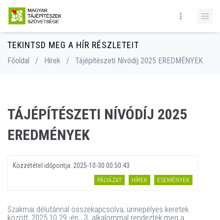
TEKINTSD MEG A HÍR RÉSZLETEIT
Főoldal
/
Hírek
/
Tájépítészeti Nívódíj 2025 EREDMÉNYEK
TÁJÉPÍTÉSZETI NÍVÓDÍJ 2025
EREDMÉNYEK
Közzététel időpontja:
2025-10-30 00:50:43
PÁLYÁZAT
HÍREK
ESEMÉNYEK
Szakmai délutánnal összekapcsolva, ünnepélyes keretek
között, 2025.10.29.-én , 3. alkalommal rendezték meg a