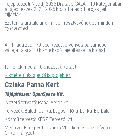
Tájépítészeti Nívódíj 2025 Díjátadó GÁLÁT. 10 kategóriában
a tájépítészek 2020-2025 között átadott projektjeit
díjjazták.
Ezúton is gratulálunk minden résztvevőnek és minden
nyertesnek!
A 11 tagú zsűri 70 beérkezett érvényes pályaműből
válogatta ki a 10 kiemelkedő tájépítészeti alkotást.
Ismerjék meg a 10 díjazott alkotást:
Kisméretű és speciális projektek:
Czinka Panna Kert
Tájépítészet: OpenSpace Kft.
Vezető tervező: Pápai Veronika
Tervezők: Bulath Janka, Lugosi Flóra, Lenkai Borbála
Közmű tervező: KÉSZ Tervező Kft.
Megbízó: Budapest Főváros VIII. kerület Józsefvárosi
Önkormányzat