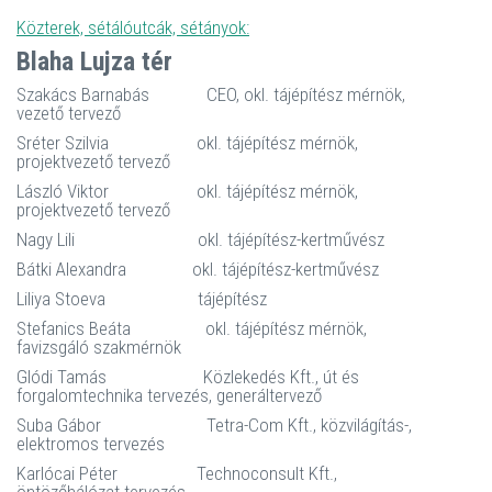
Közterek, sétálóutcák, sétányok:
Blaha Lujza tér
Szakács Barnabás CEO, okl. tájépítész mérnök,
vezető tervező
Sréter Szilvia okl. tájépítész mérnök,
projektvezető tervező
László Viktor okl. tájépítész mérnök,
projektvezető tervező
Nagy Lili okl. tájépítész-kertművész
Bátki Alexandra okl. tájépítész-kertművész
Liliya Stoeva tájépítész
Stefanics Beáta okl. tájépítész mérnök,
favizsgáló szakmérnök
Glódi Tamás Közlekedés Kft., út és
forgalomtechnika tervezés, generáltervező
Suba Gábor Tetra-Com Kft., közvilágítás-,
elektromos tervezés
Karlócai Péter Technoconsult Kft.,