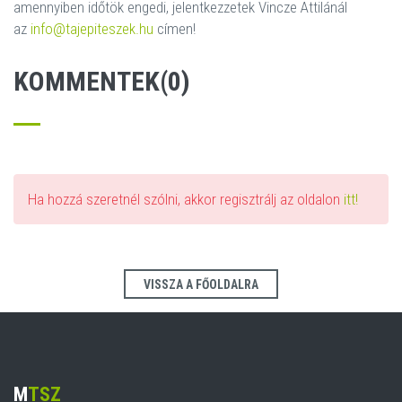
amennyiben időtök engedi, jelentkezzetek Vincze Attilánál
az
info@tajepiteszek.hu
címen!
KOMMENTEK(0)
Ha hozzá szeretnél szólni, akkor regisztrálj az oldalon
itt!
VISSZA A FŐOLDALRA
M
TSZ