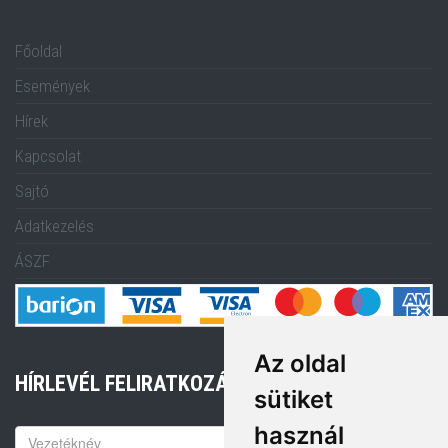
Főoldal
Események
Hírek
Kapcsolat
Sajtó
Adatkezelés
ÁSZF
Az oldal
HÍRLEVÉL FELIRATKOZÁS
sütiket
használ
Keresztnév