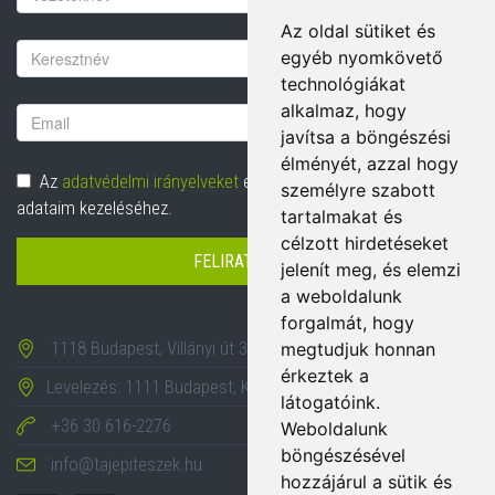
Az oldal sütiket és
Vezetéknév
egyéb nyomkövető
technológiákat
alkalmaz, hogy
Email
javítsa a böngészési
cím
élményét, azzal hogy
Adatvédelem
Az
adatvédelmi irányelveket
elolvastam és hozzájárulok
személyre szabott
adataim kezeléséhez.
tartalmakat és
célzott hirdetéseket
FELIRATKOZÁS
jelenít meg, és elemzi
a weboldalunk
forgalmát, hogy
1118 Budapest, Villányi út 35-43.
megtudjuk honnan
érkeztek a
Levelezés: 1111 Budapest, Karinthy Frigyes út 24.
látogatóink.
+36 30 616-2276
Weboldalunk
böngészésével
info@tajepiteszek.hu
hozzájárul a sütik és