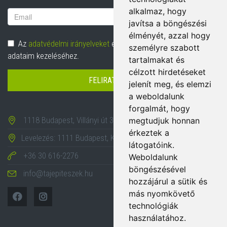
alkalmaz, hogy
Email
javítsa a böngészési
cím
élményét, azzal hogy
Adatvédelem
Az
adatvédelmi irányelveket
elolvastam és hozzájárulok
személyre szabott
adataim kezeléséhez.
tartalmakat és
célzott hirdetéseket
FELIRATKOZÁS
jelenít meg, és elemzi
a weboldalunk
forgalmát, hogy
1118 Budapest, Villányi út 35-43.
megtudjuk honnan
érkeztek a
Levelezés: 1111 Budapest, Karinthy Frigyes út 24.
látogatóink.
+36 30 616-2276
Weboldalunk
böngészésével
info@tajepiteszek.hu
hozzájárul a sütik és
más nyomkövető
technológiák
használatához.