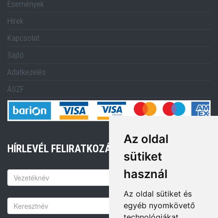
Események
Hírek
Kapcsolat
Sajtó
Adatkezelés
ÁSZF
Az oldal
HÍRLEVÉL FELIRATKOZÁS
sütiket
használ
Keresztnév
Az oldal sütiket és
Vezetéknév
egyéb nyomkövető
technológiákat