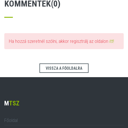
KOMMENTEK(0)
Ha hozzá szeretnél szólni, akkor regisztrálj az oldalon
itt!
VISSZA A FŐOLDALRA
M
TSZ
Főoldal