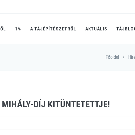
RŐL
1%
A TÁJÉPÍTÉSZETRŐL
AKTUÁLIS
TÁJBLO
Főoldal
/
Hír
 MIHÁLY-DÍJ KITÜNTETETTJE!