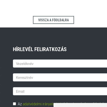
VISSZA A FŐOLDALRA
HÍRLEVÉL FELIRATKOZÁS
Keresztnév
Vezetéknév
Email
cím
Adatvédelem
Az
adatvédelmi irányelveket
elolvastam és hozzájárulok