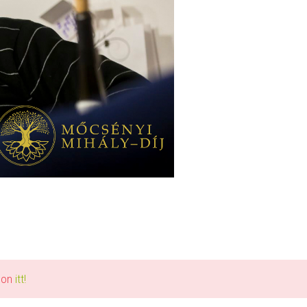
alon
itt!