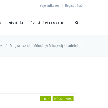
Bejelentkezés
Regisztráció
|
G
NÍVÓDÍJ
ÉV TÁJÉPÍTÉSZE DÍJ
ek
/
Megvan az idei Mőcsényi Mihály-díj kitüntetettje!
HÍREK
MŐCSÉNYI100