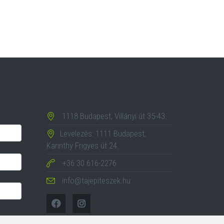
1118 Budapest, Villányi út 35-43.
Levelezés: 1111 Budapest,
Karinthy Frigyes út 24.
+36 30 616-2276
info@tajepiteszek.hu