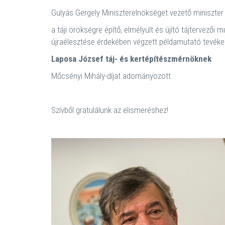
Gulyás Gergely Miniszterelnökséget vezető miniszter
a táji örökségre építő, elmélyült és újító tájterve
újraélesztése érdekében végzett példamutató tevéke
Laposa József táj- és kertépítészmérnöknek
Mőcsényi Mihály-díjat adományozott.
Szívből gratulálunk az elismeréshez!