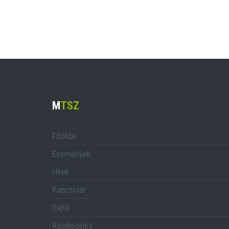
M
TSZ
Főoldal
Események
Hírek
Kapcsolat
Sajtó
Adatkezelés