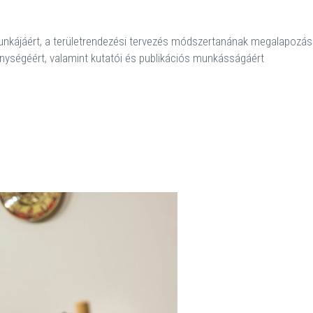
zői munkájáért, a területrendezési tervezés módszertanának megalapoz
nységéért, valamint kutatói és publikációs munkásságáért