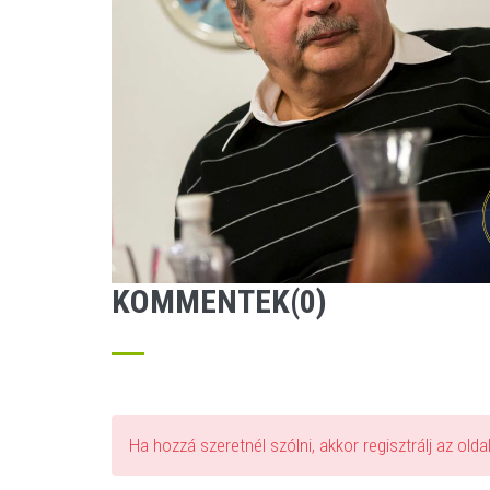
KOMMENTEK(0)
Ha hozzá szeretnél szólni, akkor regisztrálj az old