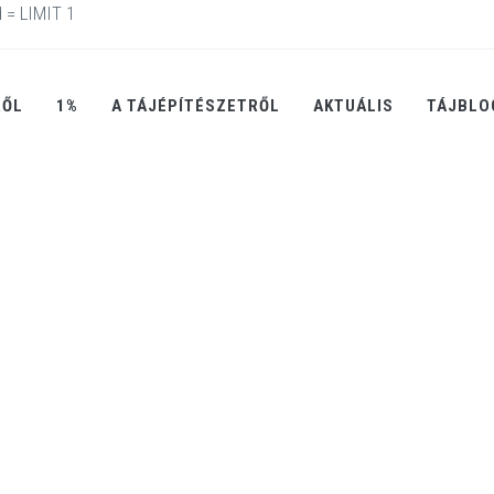
 = LIMIT 1
RŐL
1%
A TÁJÉPÍTÉSZETRŐL
AKTUÁLIS
TÁJBLO