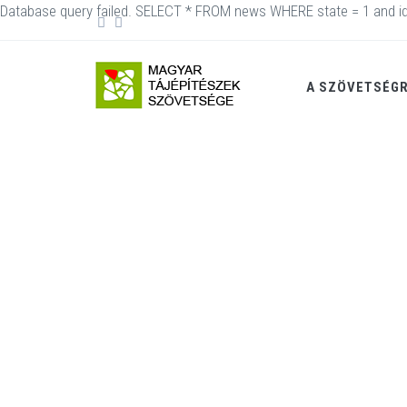
Database query failed. SELECT * FROM news WHERE state = 1 and id
A SZÖVETSÉG