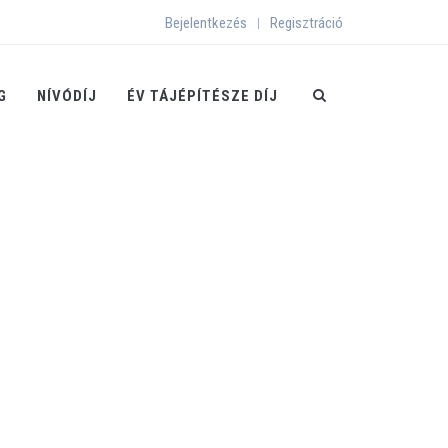
Bejelentkezés
Regisztráció
|
G
NÍVÓDÍJ
ÉV TÁJÉPÍTÉSZE DÍJ