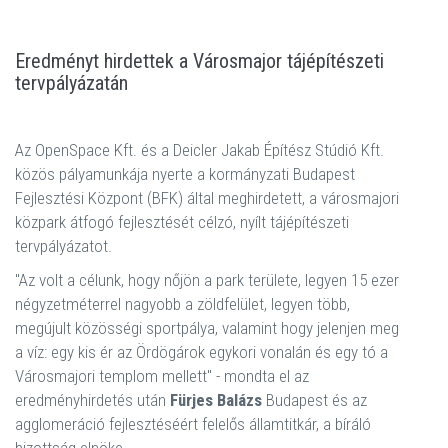
Eredményt hirdettek a Városmajor tájépítészeti
tervpályázatán
Az OpenSpace Kft. és a Deicler Jakab Építész Stúdió Kft.
közös pályamunkája nyerte a kormányzati Budapest
Fejlesztési Központ (BFK) által meghirdetett, a városmajori
közpark átfogó fejlesztését célzó, nyílt tájépítészeti
tervpályázatot.
"Az volt a célunk, hogy nőjön a park területe, legyen 15 ezer
négyzetméterrel nagyobb a zöldfelület, legyen több,
megújult közösségi sportpálya, valamint hogy jelenjen meg
a víz: egy kis ér az Ördögárok egykori vonalán és egy tó a
Városmajori templom mellett" - mondta el az
eredményhirdetés után
Fürjes Balázs
Budapest és az
agglomeráció fejlesztéséért felelős államtitkár, a bíráló