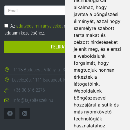
technológiákat
alkalmaz, hogy
Email
javítsa a böngészési
cím
élményét, azzal hogy
Adatvédelem
Az
adatvédelmi irányelveket
elolvastam és hozzájárulok
személyre szabott
adataim kezeléséhez.
tartalmakat és
célzott hirdetéseket
FELIRATKOZÁS
jelenít meg, és elemzi
a weboldalunk
forgalmát, hogy
1118 Budapest, Villányi út 35-43.
megtudjuk honnan
érkeztek a
Levelezés: 1111 Budapest, Karinthy Frigyes út 24.
látogatóink.
+36 30 616-2276
Weboldalunk
böngészésével
info@tajepiteszek.hu
hozzájárul a sütik és
más nyomkövető
technológiák
használatához.