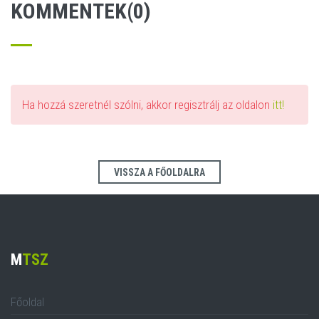
KOMMENTEK(0)
Ha hozzá szeretnél szólni, akkor regisztrálj az oldalon
itt!
VISSZA A FŐOLDALRA
M
TSZ
Főoldal