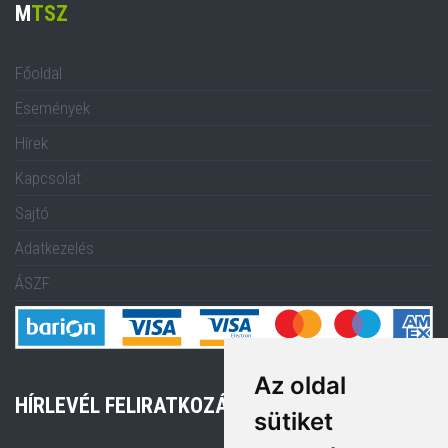
M
TSZ
Főoldal
Események
Hírek
Kapcsolat
Sajtó
Adatkezelés
ÁSZF
Az oldal
HÍRLEVÉL FELIRATKOZÁS
sütiket