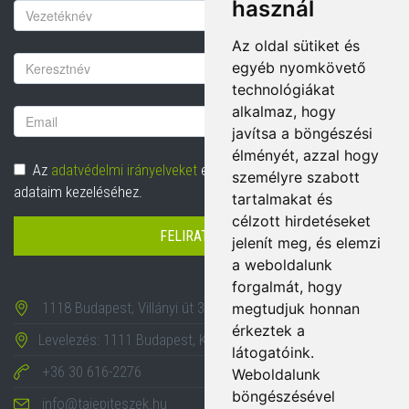
használ
Keresztnév
Az oldal sütiket és
Vezetéknév
egyéb nyomkövető
technológiákat
alkalmaz, hogy
Email
javítsa a böngészési
cím
élményét, azzal hogy
Adatvédelem
Az
adatvédelmi irányelveket
elolvastam és hozzájárulok
személyre szabott
adataim kezeléséhez.
tartalmakat és
célzott hirdetéseket
FELIRATKOZÁS
jelenít meg, és elemzi
a weboldalunk
forgalmát, hogy
1118 Budapest, Villányi út 35-43.
megtudjuk honnan
érkeztek a
Levelezés: 1111 Budapest, Karinthy Frigyes út 24.
látogatóink.
+36 30 616-2276
Weboldalunk
böngészésével
info@tajepiteszek.hu