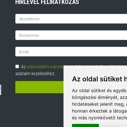
HÍRLEVÉL FELIRATKOZÁS
Keresztnév
Vezetéknév
Email
cím
Adatvédelem
Az
adatvédelmi irányelveket
elolvastam és hozzájárulok
adataim kezeléséhez.
Az oldal sütiket 
FELIRATKOZÁS
Az oldal sütiket és egyé
böngészési élményét, azz
hirdetéseket jelenít meg
honnan érkeztek a látoga
és más nyomkövető techn