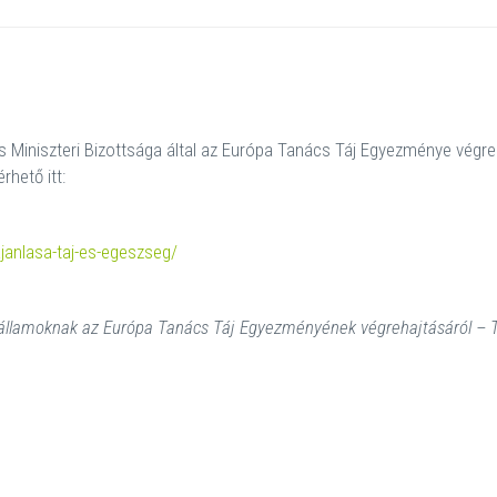
s Miniszteri Bizottsága által az Európa Tanács Táj Egyezménye végre
rhető itt:
ajanlasa-taj-es-egeszseg/
agállamoknak az Európa Tanács Táj Egyezményének végrehajtásáról
–
T