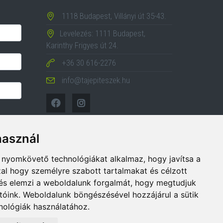
1118 Budapest, Villányi út 35-43.
Levelezés: 1111 Budapest,
Karinthy Frigyes út 24.
+36 30 616-2276
info@tajepiteszek.hu
használ
b nyomkövető technológiákat alkalmaz, hogy javítsa a
al hogy személyre szabott tartalmakat és célzott
, és elemzi a weboldalunk forgalmát, hogy megtudjuk
tóink. Weboldalunk böngészésével hozzájárul a sütik
ológiák használatához.