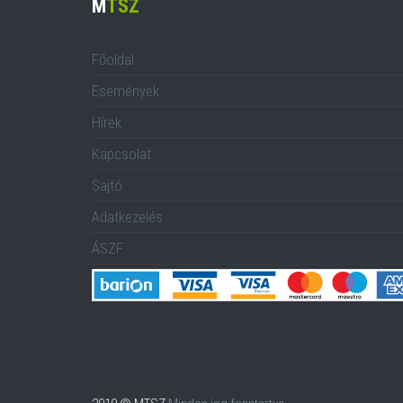
M
TSZ
Főoldal
Események
Hírek
Kapcsolat
Sajtó
Adatkezelés
ÁSZF