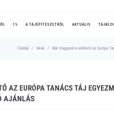
RŐL
1%
A TÁJÉPÍTÉSZETRŐL
AKTUÁLIS
TÁJBLO
Főoldal
/
Hírek
/
Már magyarul is erléhető az Európa Ta
TŐ AZ EURÓPA TANÁCS TÁJ EGYEZ
Ó AJÁNLÁS