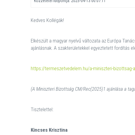
Közzététel időpontja:
2025-04-13 00:07:11
Kedves Kollégák!
Elkészült a magyar nyelvű változata az Európa Tanác
ajánlásnak. A szakterületekkel egyeztetett fordítás elé
https://termeszetvedelem.hu/a-miniszteri-bizottsag-
(A Miniszteri Bizottság CM/Rec(2025)1 ajánlása a t
Tisztelettel:
Kincses Krisztina