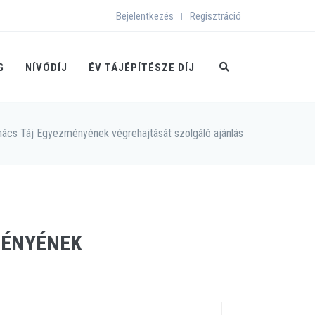
Bejelentkezés
Regisztráció
|
G
NÍVÓDÍJ
ÉV TÁJÉPÍTÉSZE DÍJ
nács Táj Egyezményének végrehajtását szolgáló ajánlás
MÉNYÉNEK