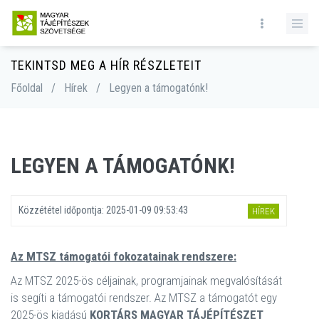
TEKINTSD MEG A HÍR RÉSZLETEIT
Főoldal
/
Hírek
/
Legyen a támogatónk!
LEGYEN A TÁMOGATÓNK!
Közzététel időpontja:
2025-01-09 09:53:43
HÍREK
Az MTSZ támogatói fokozatainak rendszere:
Az MTSZ 2025-ös céljainak, programjainak megvalósítását
is segíti a támogatói rendszer. Az MTSZ a támogatót egy
2025-ös kiadású
KORTÁRS MAGYAR TÁJÉPÍTÉSZET