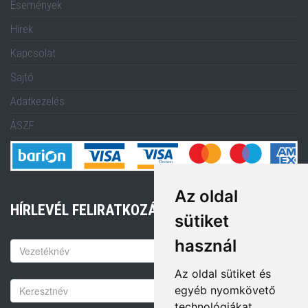
Események
Hírek
Kapcsolat
Sajtó
Adatkezelés
ÁSZF
Az oldal
HÍRLEVÉL FELIRATKOZÁS
sütiket
használ
Keresztnév
Az oldal sütiket és
Vezetéknév
egyéb nyomkövető
technológiákat