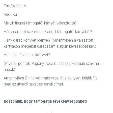
Cím/székhely:
Adószám:
Melyik típusú támogatói kártyát választotta?:
Hány darabot szeretne az adott támogatói kártyából?:
Hány darab könyvet igényel? (Amennyiben a választott
kártyákon megjelölt darabszám alapján kevesebbet kér.)
Hol tudja átvenni a könyvet?
(Átvételi pontok: Pagony iroda Budapest, Februári szakmai
napok)
Amennyiben Ön helyett más veszi át a könyvet, kérjük írja
meg az átvevő nevét és email címét.
Köszönjük, hogy támogatja tevékenységünket!