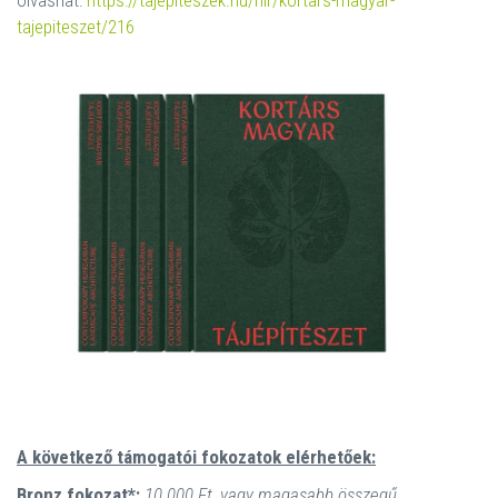
olvashat:
https://tajepiteszek.hu/hir/kortars-magyar-
tajepiteszet/216
A következő támogatói fokozatok elérhetőek:
Bronz fokozat*:
10.000 Ft, vagy magasabb összegű