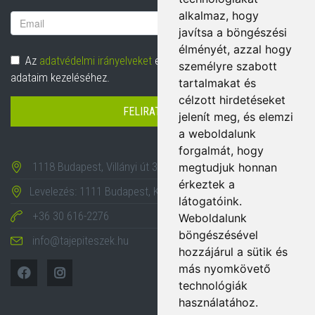
alkalmaz, hogy
Email
javítsa a böngészési
cím
élményét, azzal hogy
Adatvédelem
Az
adatvédelmi irányelveket
elolvastam és hozzájárulok
személyre szabott
adataim kezeléséhez.
tartalmakat és
célzott hirdetéseket
FELIRATKOZÁS
jelenít meg, és elemzi
a weboldalunk
forgalmát, hogy
1118 Budapest, Villányi út 35-43.
megtudjuk honnan
érkeztek a
Levelezés: 1111 Budapest, Karinthy Frigyes út 24.
látogatóink.
+36 30 616-2276
Weboldalunk
böngészésével
info@tajepiteszek.hu
hozzájárul a sütik és
más nyomkövető
technológiák
használatához.