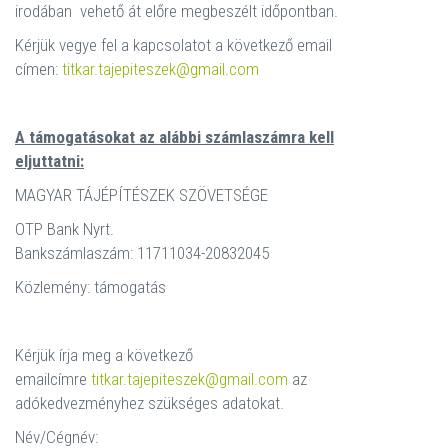
irodában vehető át előre megbeszélt időpontban.
Kérjük vegye fel a kapcsolatot a következő email
címen:
titkar.tajepiteszek@gmail.com
A támogatásokat az alábbi számlaszámra kell
eljuttatni:
MAGYAR TÁJÉPÍTÉSZEK SZÖVETSÉGE
OTP Bank Nyrt.
Bankszámlaszám: 11711034-20832045
Közlemény: támogatás
Kérjük írja meg a következő
emailcímre
titkar.tajepiteszek@gmail.com
az
adókedvezményhez szükséges adatokat.
Név/Cégnév: