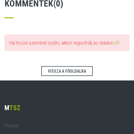
KOMMENTEK(0)
Ha hozzá szeretnél szólni, akkor regisztrálj az oldalon
itt!
VISSZA A FŐOLDALRA
M
TSZ
Főoldal