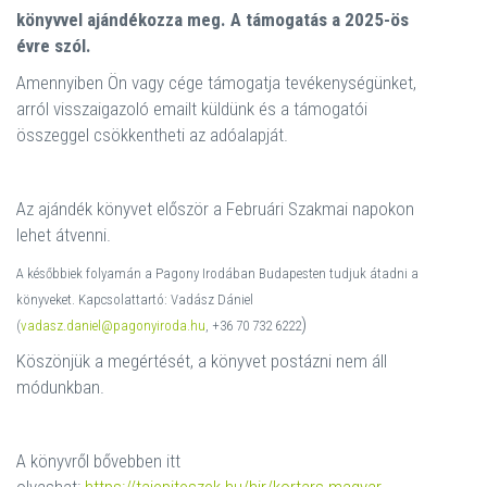
könyvvel ajándékozza meg. A támogatás a 2025-ös
évre szól.
Amennyiben Ön vagy cége támogatja tevékenységünket,
arról visszaigazoló emailt küldünk és a támogatói
összeggel csökkentheti az adóalapját.
Az ajándék könyvet először a Februári Szakmai napokon
lehet átvenni.
A későbbiek folyamán a Pagony Irodában Budapesten tudjuk átadni a
könyveket.
Kapcsolattartó: Vadász Dániel
)
(
vadasz.daniel@pagonyiroda.hu
,
+36 70 732 6222
Köszönjük a megértését, a könyvet postázni nem áll
módunkban.
A könyvről bővebben itt