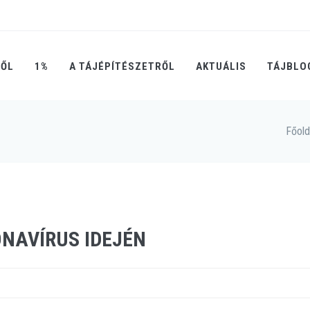
RŐL
1%
A TÁJÉPÍTÉSZETRŐL
AKTUÁLIS
TÁJBLO
Főold
ONAVÍRUS IDEJÉN