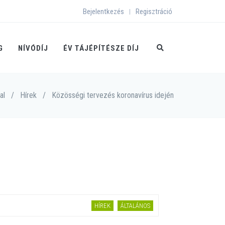
Bejelentkezés
Regisztráció
|
G
NÍVÓDÍJ
ÉV TÁJÉPÍTÉSZE DÍJ
al
/
Hírek
/
Közösségi tervezés koronavírus idején
HÍREK
ÁLTALÁNOS