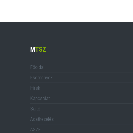
M
TSZ
Főoldal
Események
Hírek
Kapcsolat
Sajtó
Adatkezelés
ÁSZF