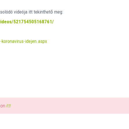
olódó videója itt tekinthető meg:
videos/521754505168761/
-koronavirus-idejen.aspx
alon
itt!