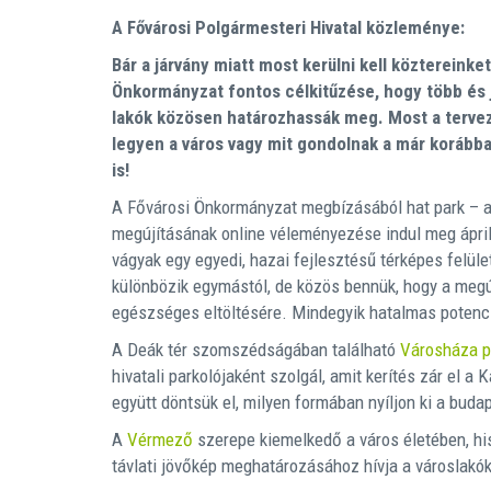
A Fővárosi Polgármesteri Hivatal közleménye:
Bár a járvány miatt most kerülni kell köztereinke
Önkormányzat fontos célkitűzése, hogy több és jo
lakók közösen határozhassák meg. Most a tervez
legyen a város vagy mit gondolnak a már korább
is!
A Fővárosi Önkormányzat megbízásából hat park – a V
megújításának online véleményezése indul meg ápri
vágyak egy egyedi, hazai fejlesztésű térképes felül
különbözik egymástól, de közös bennük, hogy a megú
egészséges eltöltésére. Mindegyik hatalmas potenci
A Deák tér szomszédságában található
Városháza p
hivatali parkolójaként szolgál, amit kerítés zár el a
együtt döntsük el, milyen formában nyíljon ki a budap
A
Vérmező
szerepe kiemelkedő a város életében, hisz
távlati jövőkép meghatározásához hívja a városlakó