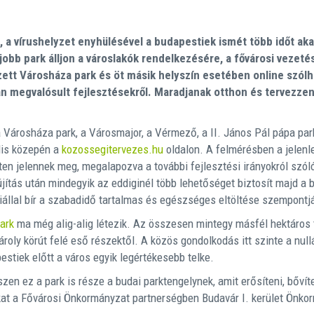
t, a vírushelyzet enyhülésével a budapestiek ismét több időt ak
bb park álljon a városlakók rendelkezésére, a fővárosi vezetés 
ett Városháza park és öt másik helyszín esetében online szólh
an megvalósult fejlesztésekről. Maradjanak otthon és tervezze
árosháza park, a Városmajor, a Vérmező, a II. János Pál pápa park,
lis közepén a
kozossegitervezes.hu
oldalon. A felmérésben a jelenl
eten jelennek meg, megalapozva a további fejlesztési irányokról szó
jítás után mindegyik az eddiginél több lehetőséget biztosít majd a
állal bír a szabadidő tartalmas és egészséges eltöltése szempontj
ark
ma még alig-alig létezik. Az összesen mintegy másfél hektáros 
 Károly körút felé eső részektől. A közös gondolkodás itt szinte a nul
estiek előtt a város egyik legértékesebb telke.
en ez a park is része a budai parktengelynek, amit erősíteni, bővíte
kat a Fővárosi Önkormányzat partnerségben Budavár I. kerület Önko