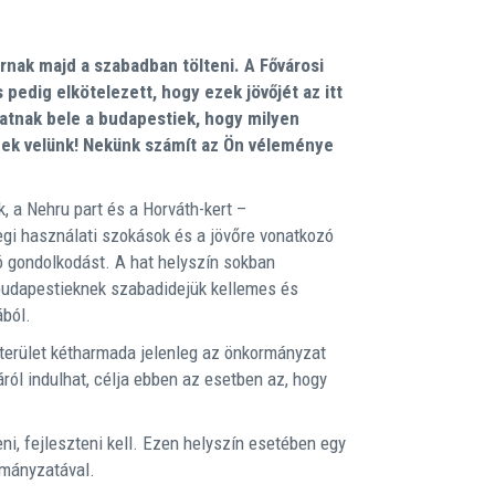
arnak majd a szabadban tölteni. A Fővárosi
pedig elkötelezett, hogy ezek jövőjét az itt
atnak bele a budapestiek, hogy milyen
nek velünk! Nekünk számít az Ön véleménye
 a Nehru part és a Horváth-kert –
egi használati szokások és a jövőre vonatkozó
ló gondolkodást. A hat helyszín sokban
 budapestieknek szabadidejük kellemes és
ából.
terület kétharmada jelenleg az önkormányzat
láról indulhat, célja ebben az esetben az, hogy
ni, fejleszteni kell. Ezen helyszín esetében egy
rmányzatával.