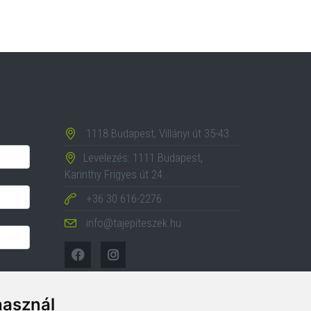
1118 Budapest, Villányi út 35-43.
Levelezés: 1111 Budapest,
Karinthy Frigyes út 24.
+36 30 616-2276
info@tajepiteszek.hu
használ