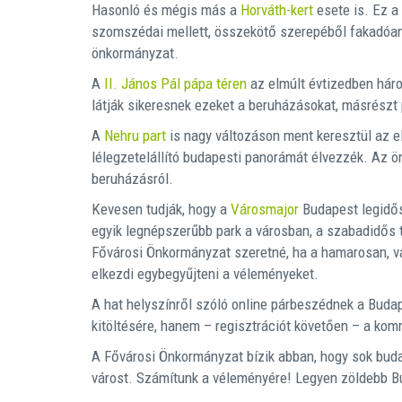
Hasonló és mégis más a
Horváth-kert
esete is. Ez a
szomszédai mellett, összekötő szerepéből fakadóan i
önkormányzat.
A
II. János Pál pápa téren
az elmúlt évtizedben háro
látják sikeresnek ezeket a beruházásokat, másrészt 
A
Nehru part
is nagy változáson ment keresztül az e
lélegzetelállító budapesti panorámát élvezzék. Az 
beruházásról.
Kevesen tudják, hogy a
Városmajor
Budapest legidős
egyik legnépszerűbb park a városban, a szabadidős t
Fővárosi Önkormányzat szeretné, ha a hamarosan, vá
elkezdi egybegyűjteni a véleményeket.
A hat helyszínről szóló online párbeszédnek a Budap
kitöltésére, hanem – regisztrációt követően – a kom
A Fővárosi Önkormányzat bízik abban, hogy sok budap
várost. Számítunk a véleményére! Legyen zöldebb B