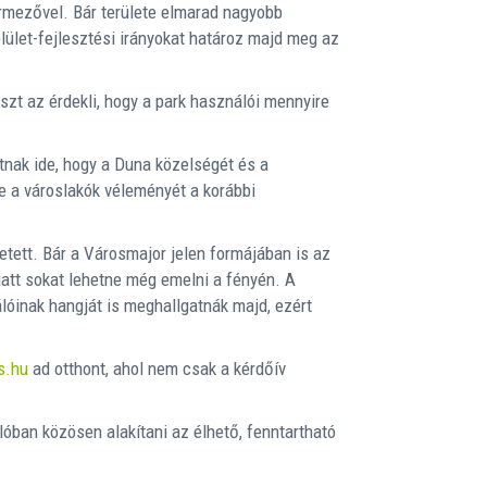
érmezővel. Bár területe elmarad nagyobb
lület-fejlesztési irányokat határoz majd meg az
zt az érdekli, hogy a park használói mennyire
tnak ide, hogy a Duna közelségét és a
e a városlakók véleményét a korábbi
tett. Bár a Városmajor jelen formájában is az
iatt sokat lehetne még emelni a fényén. A
lóinak hangját is meghallgatnák majd, ezért
s.hu
ad otthont, ahol nem csak a kérdőív
lóban közösen alakítani az élhető, fenntartható