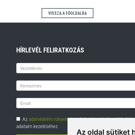
VISSZA A FŐOLDALRA
HÍRLEVÉL FELIRATKOZÁS
Keresztnév
Vezetéknév
Email
cím
Adatvédelem
Az
adatvédelmi irányelveket
elolvastam és hozzájárulok
adataim kezeléséhez.
Az oldal sütiket 