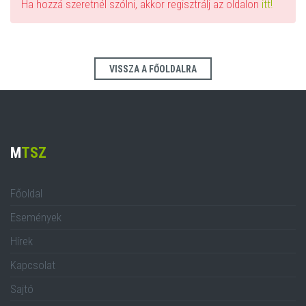
Ha hozzá szeretnél szólni, akkor regisztrálj az oldalon
itt!
VISSZA A FŐOLDALRA
M
TSZ
Főoldal
Események
Hírek
Kapcsolat
Sajtó