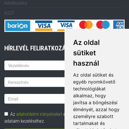
Adatkezelés
ÁSZF
Az oldal
HÍRLEVÉL FELIRATKOZÁS
sütiket
használ
Keresztnév
Az oldal sütiket és
Vezetéknév
egyéb nyomkövető
technológiákat
alkalmaz, hogy
Email
javítsa a böngészési
cím
élményét, azzal hogy
Adatvédelem
Az
adatvédelmi irányelveket
elolvastam és hozzájárulok
személyre szabott
adataim kezeléséhez.
tartalmakat és