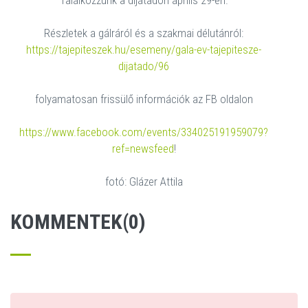
Találkozzunk a díjátadón április 29-én.
Részletek a gálráról és a szakmai délutánról:
https://tajepiteszek.hu/esemeny/gala-ev-tajepitesze-
dijatado/96
folyamatosan frissülő információk az FB oldalon
https://www.facebook.com/events/334025191959079?
ref=newsfeed
!
fotó: Glázer Attila
KOMMENTEK(0)