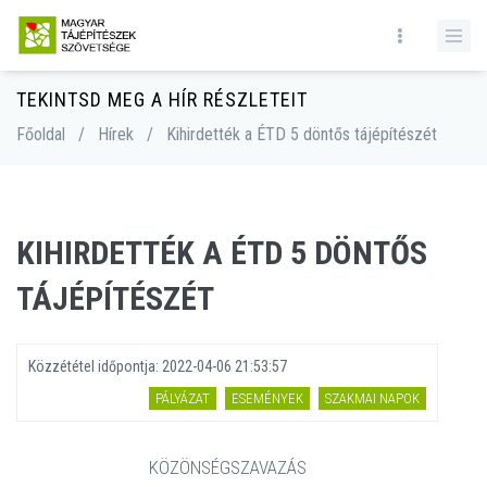
TEKINTSD MEG A HÍR RÉSZLETEIT
Főoldal
/
Hírek
/
Kihirdették a ÉTD 5 döntős tájépítészét
KIHIRDETTÉK A ÉTD 5 DÖNTŐS
TÁJÉPÍTÉSZÉT
Közzététel időpontja:
2022-04-06 21:53:57
PÁLYÁZAT
ESEMÉNYEK
SZAKMAI NAPOK
KÖZÖNSÉGSZAVAZÁS