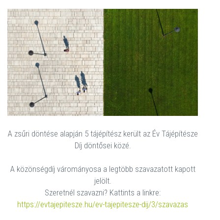
A zsűri döntése alapján 5 tájépítész került az Év Tájépítésze
Díj döntősei közé.
A közönségdíj várományosa a legtöbb szavazatott kapott
jelölt.
Szeretnél szavazni? Kattints a linkre:
https://evtajepitesze.hu/ev-tajepitesze-dij/3/szavazas