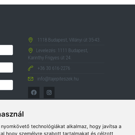
1118 Budapest, Villányi út 35-43.
Levelezés: 1111 Budapest,
Karinthy Frigyes út 24.
+36 30 616-2276
info@tajepiteszek.hu
használ
b nyomkövető technológiákat alkalmaz, hogy javítsa a
al hogy személyre szabott tartalmakat és célzott