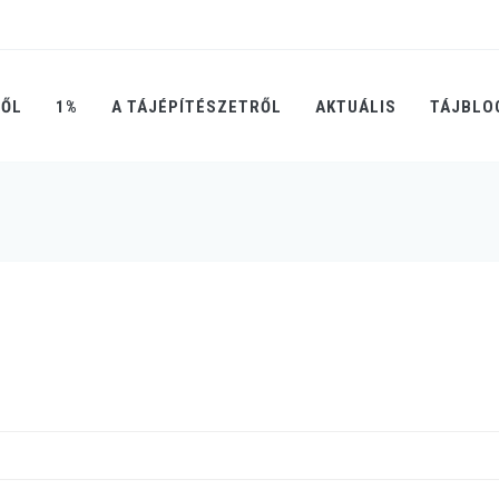
RŐL
1%
A TÁJÉPÍTÉSZETRŐL
AKTUÁLIS
TÁJBLO