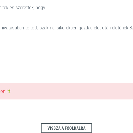
elték és szerették, hogy
ivatásában töltött, szakmai sikerekben gazdag élet után életének 8
alon
itt!
VISSZA A FŐOLDALRA