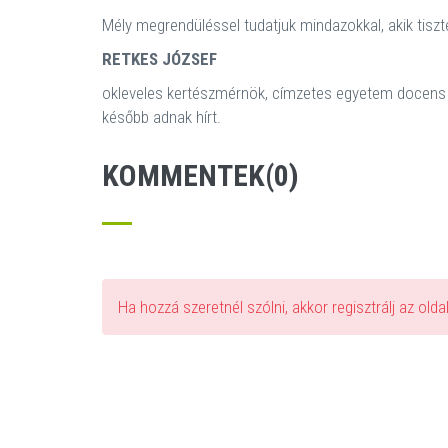
Mély megrendüléssel tudatjuk mindazokkal, akik tiszt
RETKES JÓZSEF
okleveles kertészmérnök, címzetes egyetem docens h
később adnak hírt.
KOMMENTEK(0)
Ha hozzá szeretnél szólni, akkor regisztrálj az old