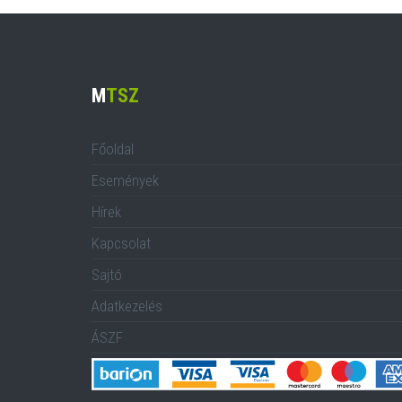
M
TSZ
Főoldal
Események
Hírek
Kapcsolat
Sajtó
Adatkezelés
ÁSZF