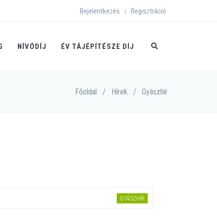
Bejelentkezés
Regisztráció
|
G
NÍVÓDÍJ
ÉV TÁJÉPÍTÉSZE DÍJ
Főoldal
/
Hírek
/
Gyászhír
GYÁSZHÍR