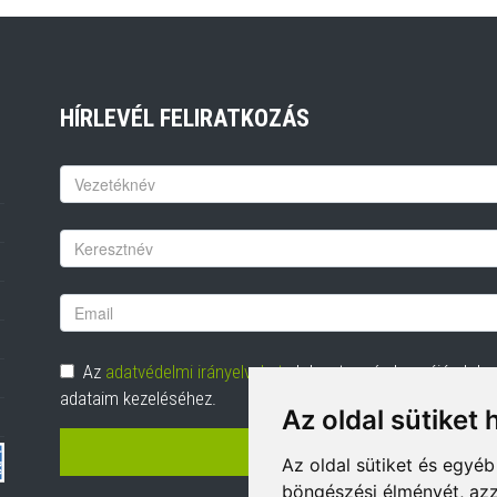
HÍRLEVÉL FELIRATKOZÁS
Keresztnév
Vezetéknév
Email
cím
Adatvédelem
Az
adatvédelmi irányelveket
elolvastam és hozzájárulok
adataim kezeléséhez.
Az oldal sütiket 
FELIRATKOZÁS
Az oldal sütiket és egyé
böngészési élményét, azz