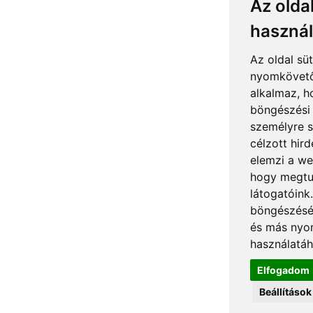
Az oldal
használ
Az oldal sü
nyomkövető
alkalmaz, h
böngészési 
személyre s
célzott hird
elemzi a we
hogy megtu
látogatóink
böngészésév
és más nyo
használatáh
Elfogadom
Beállításo