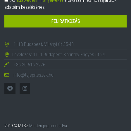
Az
adatvédelmi irányelveket
elolvastam és hozzájárulok
adataim kezeléséhez.
FELIRATKOZÁS
1118 Budapest, Villányi út 35-43.
Levelezés: 1111 Budapest, Karinthy Frigyes út 24.
+36 30 616-2276
info@tajepiteszek.hu
2019 © MTSZ
Minden jog fenntartva.