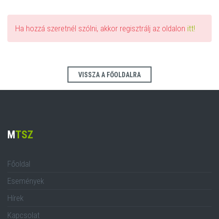
Ha hozzá szeretnél szólni, akkor regisztrálj az oldalon
itt!
VISSZA A FŐOLDALRA
M
TSZ
Főoldal
Események
Hírek
Kapcsolat