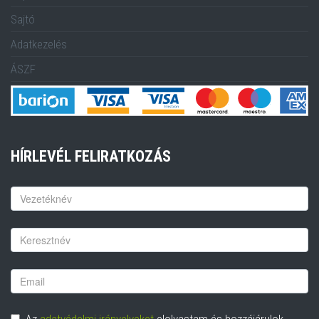
Sajtó
Adatkezelés
ÁSZF
HÍRLEVÉL FELIRATKOZÁS
Keresztnév
Vezetéknév
Email
cím
Adatvédelem