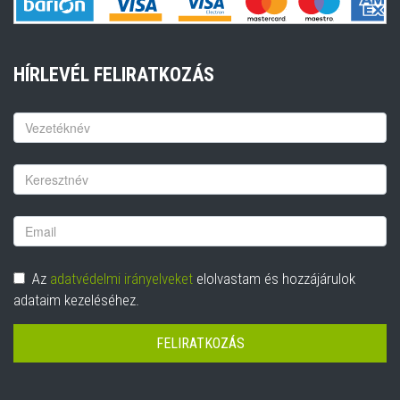
HÍRLEVÉL FELIRATKOZÁS
Keresztnév
Vezetéknév
Email
cím
Adatvédelem
Az
adatvédelmi irányelveket
elolvastam és hozzájárulok
adataim kezeléséhez.
FELIRATKOZÁS