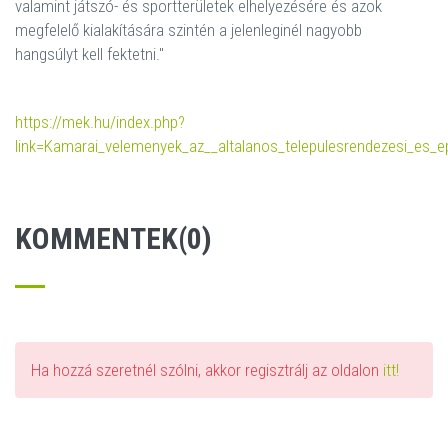
valamint játszó- és sportterületek elhelyezésére és azok
megfelelő kialakítására szintén a jelenleginél nagyobb
hangsúlyt kell fektetni."
https://mek.hu/index.php?
link=Kamarai_velemenyek_az__altalanos_telepulesrendezesi_es
KOMMENTEK(0)
Ha hozzá szeretnél szólni, akkor regisztrálj az oldalon
itt!