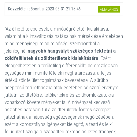
Közzététel időpontja:
2023-08-31 21:15:46
ÁLTALÁNOS
"Az élhető települések, a minőségi élettér kialakítása,
valamint a klímaváltozás hatásainak mérséklése érdekében
mind mennyiségi mind minőségi szempontból a
jelenleginél
nagyobb hangsúlyt szükséges fektetni a
zöldfelületek és zöldterületek kialakítására
. Ezért
elengedhetetlen a területileg differenciált, de országosan
egységes minimumfeltételek meghatározása, a teljes
értékű zöldfelület fogalmának bevezetése. A sűrűbb
beépítésű területhasználatok esetében célszerű érvényre
juttatni zöldtetőkre, tetőkertekre és zöldhomlokzatokra
vonatkozó követelményeket is. A növényzet kedvező
pszichés hatásain túl a zöldterületek fontos szerepet
játszhatnak a népesség egészségének megőrzésében,
ezért a korosztályos igényeket kielégítő, a testi és lelki
felüdülést szolgáló szabadtéri rekreációs létesítmények,