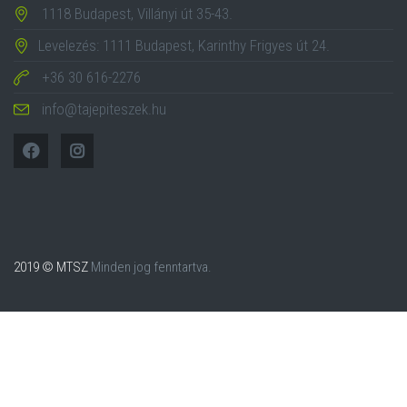
1118 Budapest, Villányi út 35-43.
Levelezés: 1111 Budapest, Karinthy Frigyes út 24.
+36 30 616-2276
info@tajepiteszek.hu
2019 © MTSZ
Minden jog fenntartva.