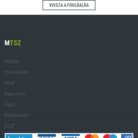
VISSZA A FŐOLDALRA
M
TSZ
Főoldal
Események
Hírek
Kapcsolat
Sajtó
Adatkezelés
ÁSZF