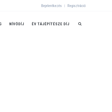
Bejelentkezés
Regisztráció
|
G
NÍVÓDÍJ
ÉV TÁJÉPÍTÉSZE DÍJ