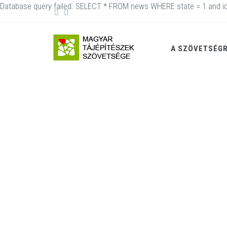
Database query failed. SELECT * FROM news WHERE state = 1 and id
A SZÖVETSÉG