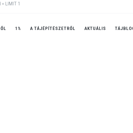
 = LIMIT 1
RŐL
1%
A TÁJÉPÍTÉSZETRŐL
AKTUÁLIS
TÁJBLO