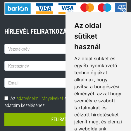
Az oldal
HÍRLEVÉL FELIRATKOZÁS
sütiket
használ
Keresztnév
Az oldal sütiket és
Vezetéknév
egyéb nyomkövető
technológiákat
alkalmaz, hogy
Email
javítsa a böngészési
cím
élményét, azzal hogy
Adatvédelem
Az
adatvédelmi irányelveket
elolvastam és hozzájárulok
személyre szabott
adataim kezeléséhez.
tartalmakat és
célzott hirdetéseket
FELIRATKOZÁS
jelenít meg, és elemzi
a weboldalunk