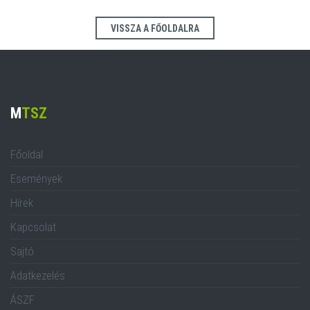
VISSZA A FŐOLDALRA
M
TSZ
Főoldal
Események
Hírek
Kapcsolat
Sajtó
Adatkezelés
ÁSZF