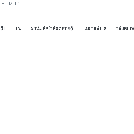
 = LIMIT 1
RŐL
1%
A TÁJÉPÍTÉSZETRŐL
AKTUÁLIS
TÁJBLO