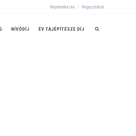
Bejelentkezés
Regisztráció
|
G
NÍVÓDÍJ
ÉV TÁJÉPÍTÉSZE DÍJ