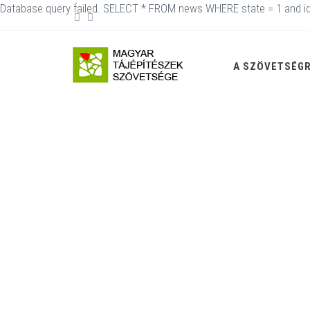
Database query failed. SELECT * FROM news WHERE state = 1 and id
A SZÖVETSÉG