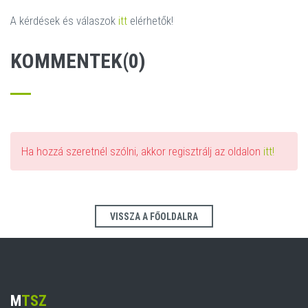
A kérdések és válaszok
itt
elérhetők!
KOMMENTEK(0)
Ha hozzá szeretnél szólni, akkor regisztrálj az oldalon
itt!
VISSZA A FŐOLDALRA
M
TSZ