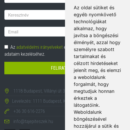
Az oldal sütiket és
Vezetéknév
egyéb nyomkövető
technológiákat
alkalmaz, hogy
Email
javítsa a böngészési
cím
élményét, azzal hogy
Adatvédelem
Az
adatvédelmi irányelveket
elolvastam és hozzájárulok
személyre szabott
adataim kezeléséhez.
tartalmakat és
célzott hirdetéseket
FELIRATKOZÁS
jelenít meg, és elemzi
a weboldalunk
forgalmát, hogy
1118 Budapest, Villányi út 35-43.
megtudjuk honnan
érkeztek a
Levelezés: 1111 Budapest, Karinthy Frigyes út 24.
látogatóink.
+36 30 616-2276
Weboldalunk
böngészésével
info@tajepiteszek.hu
hozzájárul a sütik és