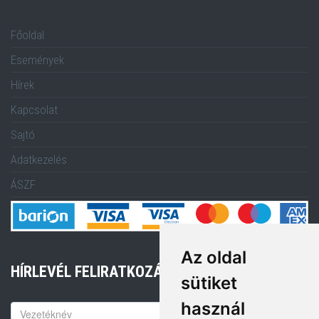
Főoldal
Események
Hírek
Kapcsolat
Sajtó
Adatkezelés
ÁSZF
Az oldal
HÍRLEVÉL FELIRATKOZÁS
sütiket
használ
Keresztnév