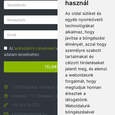
használ
Keresztnév
Az oldal sütiket és
Vezetéknév
egyéb nyomkövető
technológiákat
alkalmaz, hogy
Email
javítsa a böngészési
cím
élményét, azzal hogy
Adatvédelem
Az
adatvédelmi irányelveket
elolvastam és hozzájárulok
személyre szabott
adataim kezeléséhez.
tartalmakat és
célzott hirdetéseket
FELIRATKOZÁS
jelenít meg, és elemzi
a weboldalunk
forgalmát, hogy
1118 Budapest, Villányi út 35-43.
megtudjuk honnan
érkeztek a
Levelezés: 1111 Budapest, Karinthy Frigyes út 24.
látogatóink.
+36 30 616-2276
Weboldalunk
böngészésével
info@tajepiteszek.hu