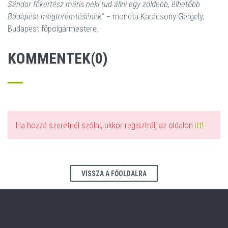
Sándor főkertész máris neki tud állni egy zöldebb, élhetőbb
Budapest megteremtésének" –
mondta Karácsony Gergely,
Budapest főpolgármestere.
KOMMENTEK(0)
Ha hozzá szeretnél szólni, akkor regisztrálj az oldalon
itt!
VISSZA A FŐOLDALRA