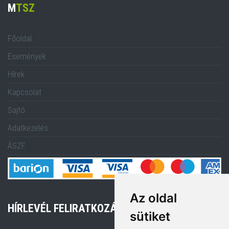
M
TSZ
Főoldal
Események
Hírek
Kapcsolat
Sajtó
Adatkezelés
ÁSZF
Az oldal
HÍRLEVÉL FELIRATKOZÁS
sütiket