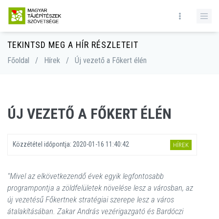
TEKINTSD MEG A HÍR RÉSZLETEIT
Főoldal
/
Hírek
/
Új vezető a Főkert élén
ÚJ VEZETŐ A FŐKERT ÉLÉN
Közzététel időpontja:
2020-01-16 11:40:42
HÍREK
"Mivel az elkövetkezendő évek egyik legfontosabb
programpontja a zöldfelületek növelése lesz a városban, az
új vezetésű Főkertnek stratégiai szerepe lesz a város
átalakításában. Zakar András vezérigazgató és Bardóczi