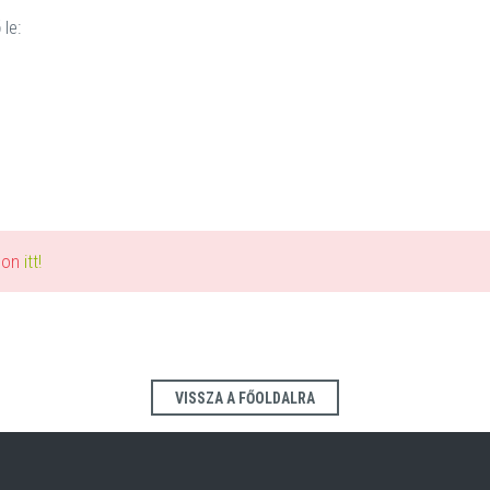
le:
alon
itt!
VISSZA A FŐOLDALRA