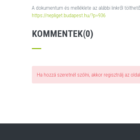
A dokumentum és melléklete az alábbi linkről tölthető 
https://nepliget.budapest.hu/?p=936
KOMMENTEK(0)
Ha hozzá szeretnél szólni, akkor regisztrálj az old