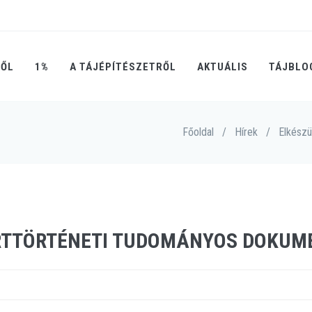
RŐL
1%
A TÁJÉPÍTÉSZETRŐL
AKTUÁLIS
TÁJBLO
Főoldal
/
Hírek
/
Elkészü
ERTTÖRTÉNETI TUDOMÁNYOS DOKUM