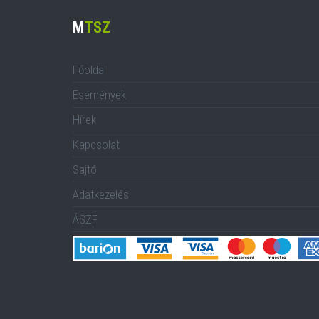
M
TSZ
Főoldal
Események
Hírek
Kapcsolat
Sajtó
Adatkezelés
ÁSZF