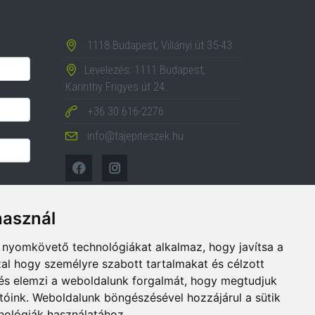
1118 Budapest, Villányi út 35-43.
Levelezés: 1111 Budapest,
Karinthy Frigyes út 24.
+36 30 616-2276
info@tajepiteszek.hu
használ
b nyomkövető technológiákat alkalmaz, hogy javítsa a
al hogy személyre szabott tartalmakat és célzott
, és elemzi a weboldalunk forgalmát, hogy megtudjuk
tóink. Weboldalunk böngészésével hozzájárul a sütik
ológiák használatához.