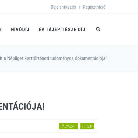
Bejelentkezés
Regisztráció
|
G
NÍVÓDÍJ
ÉV TÁJÉPÍTÉSZE DÍJ
lt a Népliget kerttörténeti tudományos dokumentációja!
ENTÁCIÓJA!
PÁLYÁZAT
HÍREK