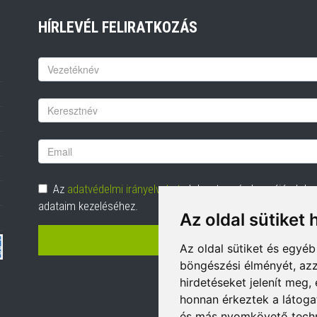
HÍRLEVÉL FELIRATKOZÁS
Keresztnév
Vezetéknév
Email
cím
Adatvédelem
Az
adatvédelmi irányelveket
elolvastam és hozzájárulok
adataim kezeléséhez.
Az oldal sütiket 
FELIRATKOZÁS
Az oldal sütiket és egyé
böngészési élményét, azz
hirdetéseket jelenít meg
honnan érkeztek a látoga
és más nyomkövető techn