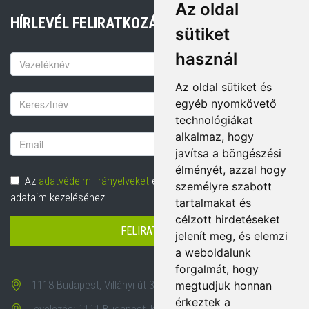
Az oldal
HÍRLEVÉL FELIRATKOZÁS
sütiket
használ
Keresztnév
Az oldal sütiket és
Vezetéknév
egyéb nyomkövető
technológiákat
alkalmaz, hogy
Email
javítsa a böngészési
cím
élményét, azzal hogy
Adatvédelem
Az
adatvédelmi irányelveket
elolvastam és hozzájárulok
személyre szabott
adataim kezeléséhez.
tartalmakat és
célzott hirdetéseket
FELIRATKOZÁS
jelenít meg, és elemzi
a weboldalunk
forgalmát, hogy
1118 Budapest, Villányi út 35-43.
megtudjuk honnan
érkeztek a