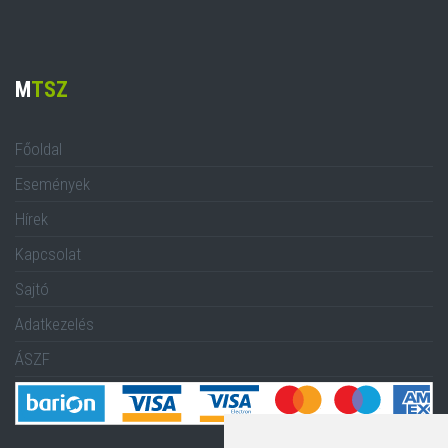
M
TSZ
Főoldal
Események
Hírek
Kapcsolat
Sajtó
Adatkezelés
ÁSZF