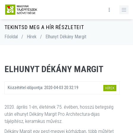
TEKINTSD MEG A HÍR RÉSZLETEIT
Főoldal
/
Hírek
/
Elhunyt Dékány Margit
ELHUNYT DÉKÁNY MARGIT
Közzététel időpontja:
2020-04-03 20:32:19
HÍREK
2020. április 1-én, életének 75. évében, hosszú betegség
után elhunyt Dékány Margit Pro Architectura-dijas
tájépítész, keramikus művész.
Dékány Margit egy pest-megyei kórházban, több műtétet