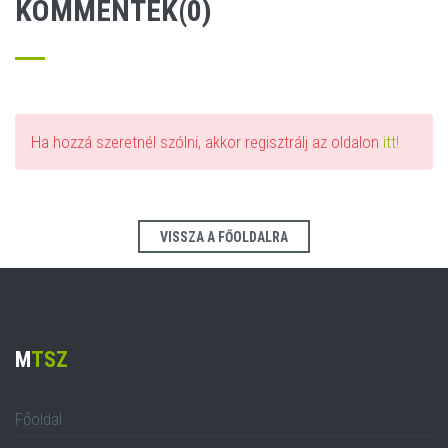
KOMMENTEK(0)
Ha hozzá szeretnél szólni, akkor regisztrálj az oldalon
itt!
VISSZA A FŐOLDALRA
M
TSZ
Főoldal