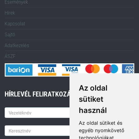
Események
Hírek
Kapcsolat
Sajtó
Adatkezelés
ÁSZF
Az oldal
HÍRLEVÉL FELIRATKOZÁS
sütiket
használ
Keresztnév
Az oldal sütiket és
Vezetéknév
egyéb nyomkövető
technológiákat