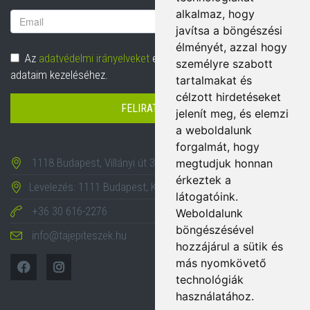
alkalmaz, hogy
Email
javítsa a böngészési
cím
élményét, azzal hogy
Adatvédelem
Az
adatvédelmi irányelveket
elolvastam és hozzájárulok
személyre szabott
adataim kezeléséhez.
tartalmakat és
célzott hirdetéseket
FELIRATKOZÁS
jelenít meg, és elemzi
a weboldalunk
forgalmát, hogy
1118 Budapest, Villányi út 35-43.
megtudjuk honnan
érkeztek a
Levelezés: 1111 Budapest, Karinthy Frigyes út 24.
látogatóink.
+36 30 616-2276
Weboldalunk
böngészésével
info@tajepiteszek.hu
hozzájárul a sütik és
más nyomkövető
technológiák
használatához.