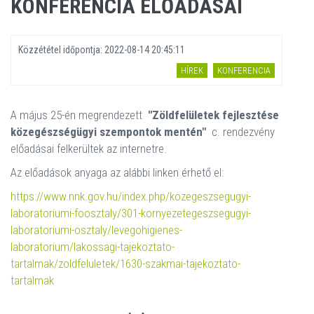
KONFERENCIA ELŐADÁSAI
Közzététel időpontja:
2022-08-14 20:45:11
HÍREK
KONFERENCIA
A május 25-én megrendezett
"Zöldfelületek fejlesztése
közegészségügyi szempontok mentén"
c. rendezvény
előadásai felkerültek az internetre.
Az előadások anyaga az alábbi linken érhető el:
https://www.nnk.gov.hu/index.php/kozegeszsegugyi-
laboratoriumi-foosztaly/301-kornyezetegeszsegugyi-
laboratoriumi-osztaly/levegohigienes-
laboratorium/lakossagi-tajekoztato-
tartalmak/zoldfeluletek/1630-szakmai-tajekoztato-
tartalmak