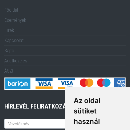
Főoldal
Események
Hírek
Kapcsolat
Sajtó
Adatkezelés
ÁSZF
Az oldal
HÍRLEVÉL FELIRATKOZÁS
sütiket
használ
Keresztnév