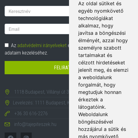
Az oldal sütiket és
Vezetéknév
egyéb nyomkövető
technológiákat
alkalmaz, hogy
Email
javítsa a böngészési
cím
élményét, azzal hogy
Adatvédelem
Az
adatvédelmi irányelveket
elolvastam és hozzájárulok
személyre szabott
adataim kezeléséhez.
tartalmakat és
célzott hirdetéseket
FELIRATKOZÁS
jelenít meg, és elemzi
a weboldalunk
forgalmát, hogy
1118 Budapest, Villányi út 35-43.
megtudjuk honnan
érkeztek a
Levelezés: 1111 Budapest, Karinthy Frigyes út 24.
látogatóink.
+36 30 616-2276
Weboldalunk
böngészésével
info@tajepiteszek.hu
hozzájárul a sütik és
más nyomkövető