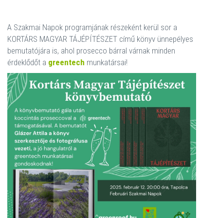
A Szakmai Napok programjának részeként kerül sor a
KORTÁRS MAGYAR TÁJÉPÍTÉSZET című könyv ünnepélyes
bemutatójára is, ahol prosecco bárral várnak minden
érdeklődőt a
greentech
munkatársai!