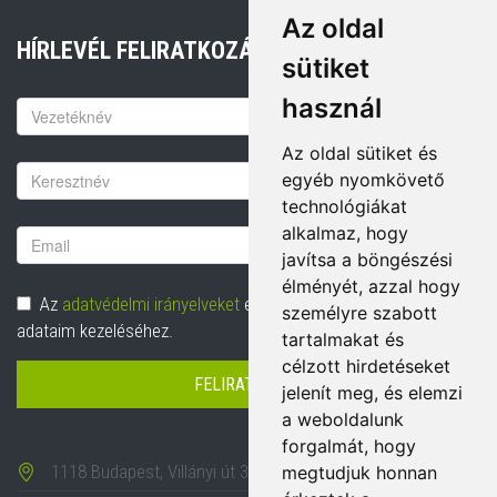
Az oldal
HÍRLEVÉL FELIRATKOZÁS
sütiket
használ
Keresztnév
Az oldal sütiket és
Vezetéknév
egyéb nyomkövető
technológiákat
alkalmaz, hogy
Email
javítsa a böngészési
cím
élményét, azzal hogy
Adatvédelem
Az
adatvédelmi irányelveket
elolvastam és hozzájárulok
személyre szabott
adataim kezeléséhez.
tartalmakat és
célzott hirdetéseket
FELIRATKOZÁS
jelenít meg, és elemzi
a weboldalunk
forgalmát, hogy
1118 Budapest, Villányi út 35-43.
megtudjuk honnan