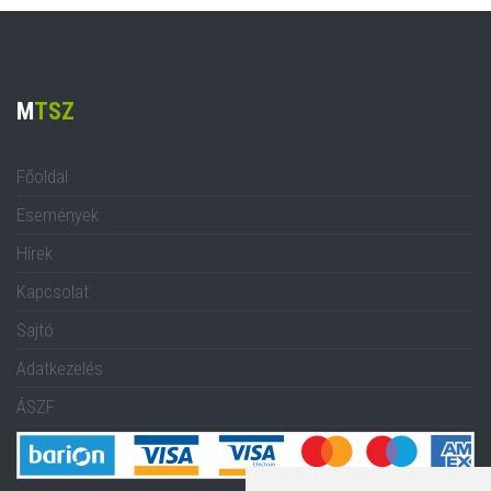
M
TSZ
Főoldal
Események
Hírek
Kapcsolat
Sajtó
Adatkezelés
ÁSZF