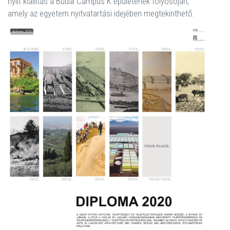
nyílt kiállítás a Budai Campus K épületének folyosóján,
amely az egyetem nyitvatartási idejében megtekinthető.