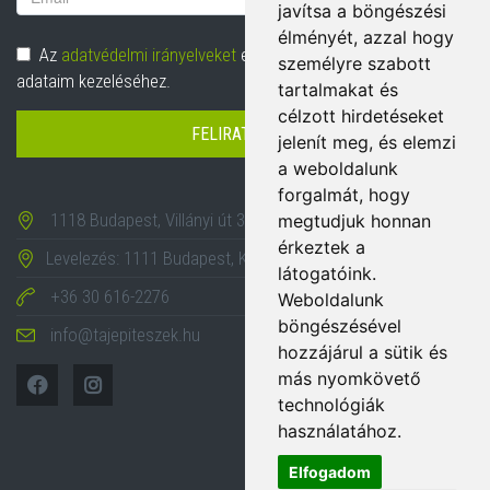
javítsa a böngészési
cím
élményét, azzal hogy
Adatvédelem
Az
adatvédelmi irányelveket
elolvastam és hozzájárulok
személyre szabott
adataim kezeléséhez.
tartalmakat és
célzott hirdetéseket
FELIRATKOZÁS
jelenít meg, és elemzi
a weboldalunk
forgalmát, hogy
1118 Budapest, Villányi út 35-43.
megtudjuk honnan
érkeztek a
Levelezés: 1111 Budapest, Karinthy Frigyes út 24.
látogatóink.
+36 30 616-2276
Weboldalunk
böngészésével
info@tajepiteszek.hu
hozzájárul a sütik és
más nyomkövető
technológiák
használatához.
Elfogadom