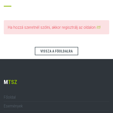
Ha hozzá szeretnél szólni, akkor regisztrálj az oldalon
itt!
VISSZA A FŐOLDALRA
M
TSZ
Főoldal
Események