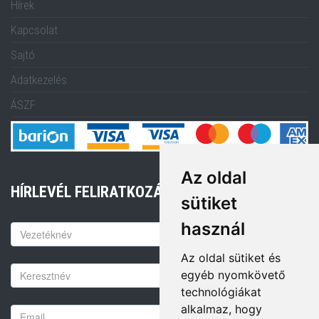
Hírek
Kapcsolat
Sajtó
Adatkezelés
ÁSZF
Az oldal
HÍRLEVÉL FELIRATKOZÁS
sütiket
használ
Keresztnév
Az oldal sütiket és
Vezetéknév
egyéb nyomkövető
technológiákat
alkalmaz, hogy
Email