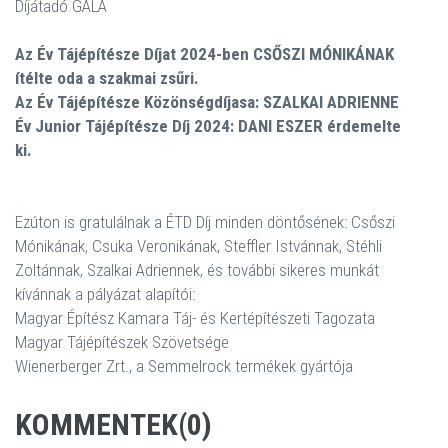
Díjátadó GÁLA
Az Év Tájépítésze Díjat 2024-ben CSŐSZI MÓNIKÁNAK
ítélte oda a szakmai zsűri.
Az Év Tájépítésze Közönségdíjasa: SZALKAI ADRIENNE
Év Junior Tájépítésze Díj 2024: DANI ESZER érdemelte
ki.
Ezúton is gratulálnak a ÉTD Díj minden döntősének: Csőszi
Mónikának, Csuka Veronikának, Steffler Istvánnak, Stéhli
Zoltánnak, Szalkai Adriennek, és további sikeres munkát
kívánnak a pályázat alapítói:
Magyar Építész Kamara Táj- és Kertépítészeti Tagozata
Magyar Tájépítészek Szövetsége
Wienerberger Zrt., a Semmelrock termékek gyártója
KOMMENTEK(0)