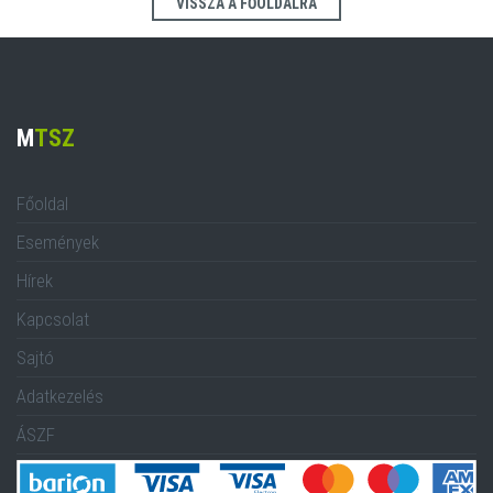
VISSZA A FŐOLDALRA
M
TSZ
Főoldal
Események
Hírek
Kapcsolat
Sajtó
Adatkezelés
ÁSZF