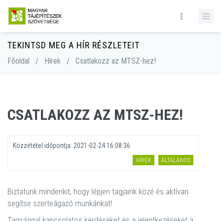
TEKINTSD MEG A HÍR RÉSZLETEIT
Főoldal
/
Hírek
/
Csatlakozz az MTSZ-hez!
CSATLAKOZZ AZ MTSZ-HEZ!
Közzététel időpontja:
2021-02-24 16:08:36
HÍREK
ÁLTALÁNOS
Biztatunk mindenkit, hogy lépjen tagjaink közé és aktívan
segítse szerteágazó munkánkat!
Tagsággal kapcsolatos kérdéseket és a jelentkezéseket a