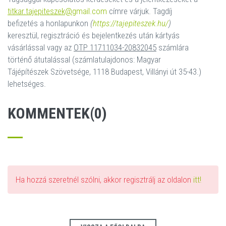
titkar.tajepiteszek@
gmail.com
címre várjuk. Tagdíj
befizetés a honlapunkon
(
https://tajepiteszek.hu/
)
keresztül, regisztráció és bejelentkezés után kártyás
vásárlással vagy az
OTP 11711034-20832045
számlára
történő átutalással (számlatulajdonos: Magyar
Tájépítészek Szövetsége, 1118 Budapest, Villányi út 35-43.)
lehetséges.
KOMMENTEK(0)
Ha hozzá szeretnél szólni, akkor regisztrálj az oldalon
itt!