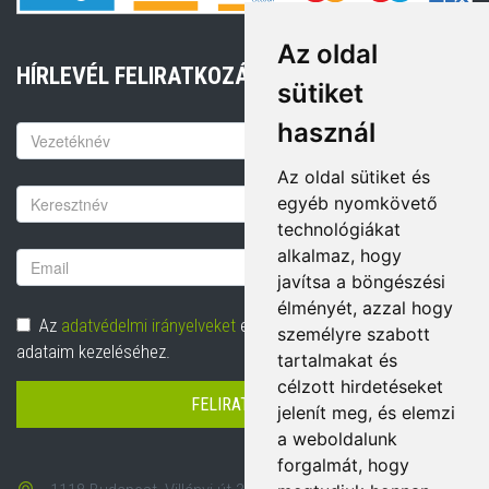
Az oldal
HÍRLEVÉL FELIRATKOZÁS
sütiket
használ
Keresztnév
Az oldal sütiket és
Vezetéknév
egyéb nyomkövető
technológiákat
alkalmaz, hogy
Email
javítsa a böngészési
cím
élményét, azzal hogy
Adatvédelem
Az
adatvédelmi irányelveket
elolvastam és hozzájárulok
személyre szabott
adataim kezeléséhez.
tartalmakat és
célzott hirdetéseket
FELIRATKOZÁS
jelenít meg, és elemzi
a weboldalunk
forgalmát, hogy