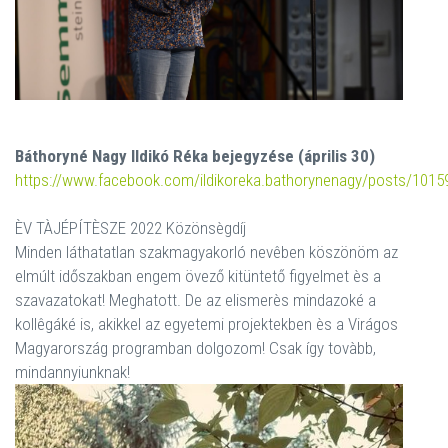
Báthoryné Nagy Ildikó Réka bejegyzése (április 30)
https://www.facebook.com/ildikoreka.bathorynenagy/posts/101
ÈV TÀJÉPÍTÈSZE 2022 Közönsègdíj
Minden láthatatlan szakmagyakorló nevêben köszönöm az
elmúlt időszakban engem övező kitüntető figyelmet ès a
szavazatokat! Meghatott. De az elismerès mindazoké a
kollêgáké is, akikkel az egyetemi projektekben ès a Virágos
Magyarország programban dolgozom! Csak így tovàbb,
mindannyiunknak!