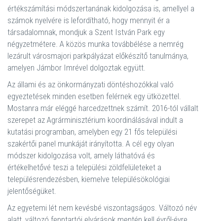
értékszámítási módszertanának kidolgozása is, amellyel a
számok nyelvére is lefordítható, hogy mennyit ér a
társadalomnak, mondjuk a Szent István Park egy
négyzetmétere. A közös munka továbbélése a nemrég
lezárult városmajori parkpályázat előkészítő tanulmánya,
amelyen Jámbor Imrével dolgoztak együtt.
Az állami és az önkormányzati döntéshozókkal való
egyeztetések minden esetben felérnek egy ütközettel.
Mostanra már eléggé harcedzettnek számít. 2016-tól vállalt
szerepet az Agrárminisztérium koordinálásával indult a
kutatási programban, amelyben egy 21 fős települési
szakértői panel munkáját irányította. A cél egy olyan
módszer kidolgozása volt, amely láthatóvá és
értékelhetővé teszi a települési zöldfelületeket a
településrendezésben, kiemelve településökológiai
jelentőségüket.
Az egyetemi lét nem kevésbé viszontagságos. Változó név
alatt, változó fenntartói elvárások mentén kell évről-évre