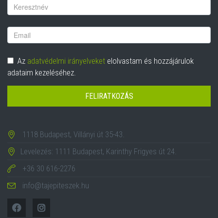
Vezetéknév
Email
cím
Adatvédelem
Az
adatvédelmi irányelveket
elolvastam és hozzájárulok
adataim kezeléséhez.
FELIRATKOZÁS
1118 Budapest, Villányi út 35-43.
Levelezés: 1111 Budapest, Karinthy Frigyes út 24.
+36 30 616-2276
info@tajepiteszek.hu