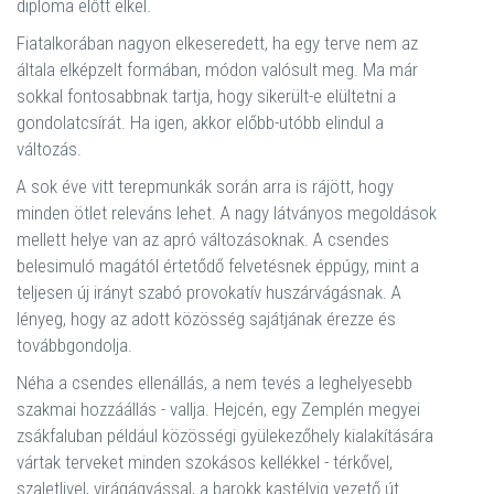
diploma előtt elkel.
Fiatalkorában nagyon elkeseredett, ha egy terve nem az
általa elképzelt formában, módon valósult meg. Ma már
sokkal fontosabbnak tartja, hogy sikerült-e elültetni a
gondolatcsírát. Ha igen, akkor előbb-utóbb elindul a
változás.
A sok éve vitt terepmunkák során arra is rájött, hogy
minden ötlet releváns lehet. A nagy látványos megoldások
mellett helye van az apró változásoknak. A csendes
belesimuló magától értetődő felvetésnek éppúgy, mint a
teljesen új irányt szabó provokatív huszárvágásnak. A
lényeg, hogy az adott közösség sajátjának érezze és
továbbgondolja.
Néha a csendes ellenállás, a nem tevés a leghelyesebb
szakmai hozzáállás - vallja. Hejcén, egy Zemplén megyei
zsákfaluban például közösségi gyülekezőhely kialakítására
vártak terveket minden szokásos kellékkel - térkővel,
szaletlivel, virágágyással, a barokk kastélyig vezető út