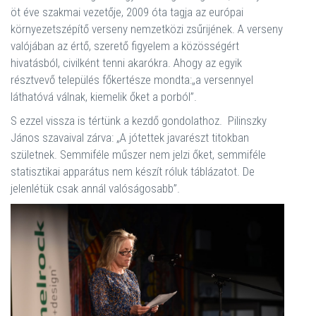
öt éve szakmai vezetője, 2009 óta tagja az európai
környezetszépítő verseny nemzetközi zsűrijének. A verseny
valójában az értő, szerető figyelem a közösségért
hivatásból, civilként tenni akarókra. Ahogy az egyik
résztvevő település főkertésze mondta:„a versennyel
láthatóvá válnak, kiemelik őket a porból”.
S ezzel vissza is tértünk a kezdő gondolathoz. Pilinszky
János szavaival zárva: „A jótettek javarészt titokban
születnek. Semmiféle műszer nem jelzi őket, semmiféle
statisztikai apparátus nem készít róluk táblázatot. De
jelenlétük csak annál valóságosabb”.