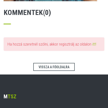
KOMMENTEK(0)
Ha hozzá szeretnél szólni, akkor regisztrálj az oldalon
itt!
VISSZA A FŐOLDALRA
M
TSZ