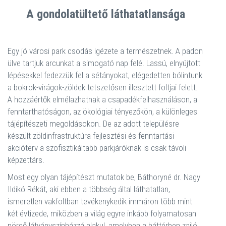
A gondolatültető láthatatlansága
Egy jó városi park csodás igézete a természetnek. A padon
ülve tartjuk arcunkat a simogató nap felé. Lassú, elnyújtott
lépésekkel fedezzük fel a sétányokat, elégedetten bólintunk
a bokrok-virágok-zöldek tetszetősen illesztett foltjai felett.
A hozzáértők elmélazhatnak a csapadékfelhasználáson, a
fenntarthatóságon, az ökológiai tényezőkön, a különleges
tájépítészeti megoldásokon. De az adott településre
készült zöldinfrastruktúra fejlesztési és fenntartási
akcióterv a szofisztikáltabb parkjáróknak is csak távoli
képzettárs.
Most egy olyan tájépítészt mutatok be, Báthoryné dr. Nagy
Ildikó Rékát, aki ebben a többség által láthatatlan,
ismeretlen vakfoltban tevékenykedik immáron több mint
két évtizede, miközben a világ egyre inkább folyamatosan
pörgő látványszínházzá alakul, amelyben a háttérben zajló