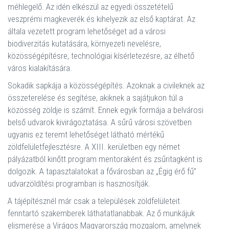
méhlegelő. Az idén elkészül az egyedi összetételű
veszprémi magkeverék és kihelyezik az első kaptárat. Az
általa vezetett program lehetőséget ad a városi
biodiverzitás kutatására, környezeti nevelésre,
közösségépítésre, technológiai kísérletezésre, az élhető
város kialakítására.
Sokadik sapkája a közösségépítés. Azoknak a civileknek az
összeterelése és segítése, akiknek a sajátjukon túl a
közösség zöldje is számít. Ennek egyik formája a belvárosi
belső udvarok kivirágoztatása. A sűrű városi szövetben
ugyanis ez teremt lehetőséget látható mértékű
zöldfelületfejlesztésre. A XIII. kerületben egy német
pályázatból kinőtt program mentoraként és zsűritagként is
dolgozik. A tapasztalatokat a fővárosban az „Égig érő fű”
udvarzöldítési programban is hasznosítják.
A tájépítésznél már csak a települések zöldfelületeit
fenntartó szakemberek láthatatlanabbak. Az ő munkájuk
elismerése a Virágos Magyarország mozgalom, amelynek