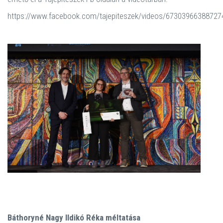
https://www.facebook.com/tajepiteszek/videos/67303966388727
Báthoryné Nagy Ildikó Réka méltatása