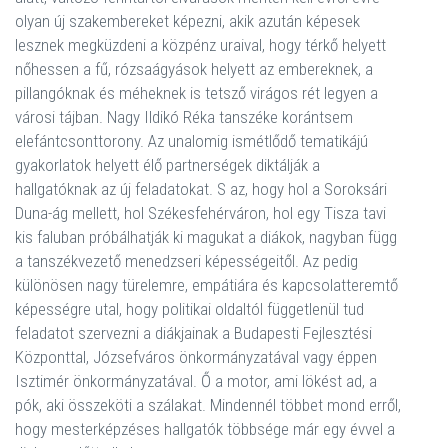
olyan új szakembereket képezni, akik azután képesek
lesznek megküzdeni a közpénz uraival, hogy térkő helyett
nőhessen a fű, rózsaágyások helyett az embereknek, a
pillangóknak és méheknek is tetsző virágos rét legyen a
városi tájban. Nagy Ildikó Réka tanszéke korántsem
elefántcsonttorony. Az unalomig ismétlődő tematikájú
gyakorlatok helyett élő partnerségek diktálják a
hallgatóknak az új feladatokat. S az, hogy hol a Soroksári
Duna-ág mellett, hol Székesfehérváron, hol egy Tisza tavi
kis faluban próbálhatják ki magukat a diákok, nagyban függ
a tanszékvezető menedzseri képességeitől. Az pedig
különösen nagy türelemre, empátiára és kapcsolatteremtő
képességre utal, hogy politikai oldaltól függetlenül tud
feladatot szervezni a diákjainak a Budapesti Fejlesztési
Központtal, Józsefváros önkormányzatával vagy éppen
Isztimér önkormányzatával. Ő a motor, ami lökést ad, a
pók, aki összeköti a szálakat. Mindennél többet mond erről,
hogy mesterképzéses hallgatók többsége már egy évvel a