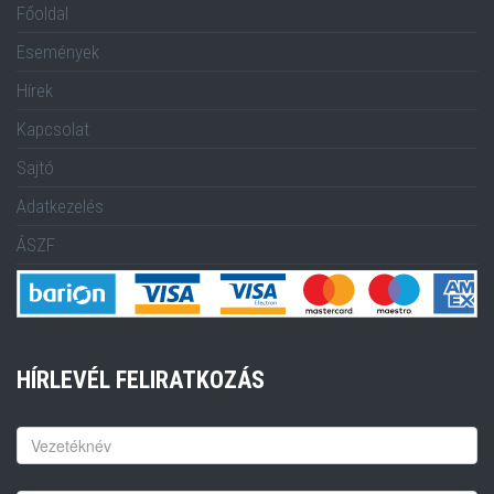
Főoldal
Események
Hírek
Kapcsolat
Sajtó
Adatkezelés
ÁSZF
HÍRLEVÉL FELIRATKOZÁS
Keresztnév