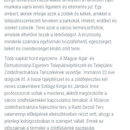
munkára vajmi kevés figyelem és elismerés jut. Egy
embert, akinek rétegei azok a zöldek és kékek, amikkel a
településszerkezeti terveken a parkokat, réteket, erdőket és
vizeket színezik. Terei azok a városi természetfoltok,
amelyek élhetővé teszik a térkővilágot. A közösség
mindenki számára egyformán hozzáférhető, egészséget,
békét és csendességet kínáló zöld terei.
Több sapkát hord egyszerre. A Magyar Agár- és
Élettudományi Egyetem Településépítészeti és Települési
Zöldinfrastruktúra Tanszékének vezetője. Immáron 22 éve
dolgozik itt. A hazai tájépítészet és a zöldfejlesztés két
neves szakembere Szilágyi Kinga és Jámbor Imre
professzorok voltak a mesterei, akiktől megörökölte a
városi zöldfelületekkel kapcsolatos témákat. A fővárosi
zöldinfrastruktúra fejlesztési terv, a Radó Dezső Terv
valamennyi előképének elkészítésében részt vett, ahogy a
jelenlegi kidolgozásában is szerepet vállalt. Ennek az
időszaknak a terméke a zöldfelületek gazdasági