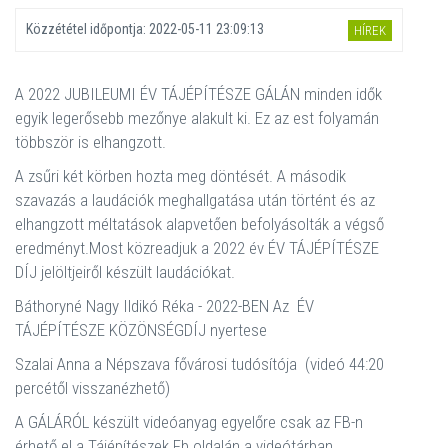
Közzététel időpontja:
2022-05-11 23:09:13
HÍREK
A 2022 JUBILEUMI ÉV TÁJÉPÍTÉSZE GÁLÁN minden idők
egyik legerősebb mezőnye alakult ki. Ez az est folyamán
többször is elhangzott.
A zsűri két körben hozta meg döntését. A második
szavazás a laudációk meghallgatása után történt és az
elhangzott méltatások alapvetően befolyásolták a végső
eredményt.Most közreadjuk a 2022 év ÉV TÁJÉPÍTÉSZE
DÍJ jelöltjeiről készült laudációkat.
Báthoryné Nagy Ildikó Réka - 2022-BEN Az ÉV
TÁJÉPÍTÉSZE KÖZÖNSÉGDÍJ nyertese
Szalai Anna a Népszava fővárosi tudósítója (videó 44:20
percétől visszanézhető)
A GÁLÁRÓL készült videóanyag egyelőre csak az FB-n
érhető el a Tájépítészek Fb oldalán a videótárban.