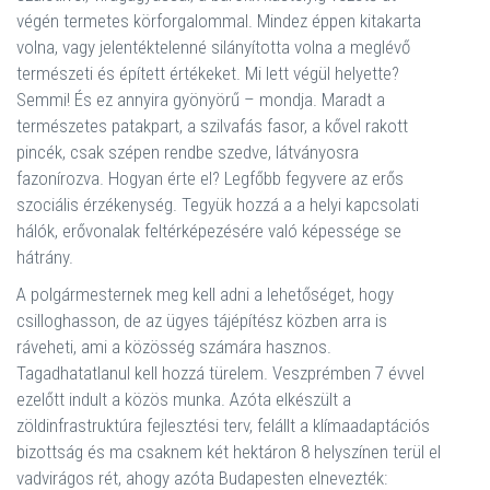
végén termetes körforgalommal. Mindez éppen kitakarta
volna, vagy jelentéktelenné silányította volna a meglévő
természeti és épített értékeket. Mi lett végül helyette?
Semmi! És ez annyira gyönyörű – mondja. Maradt a
természetes patakpart, a szilvafás fasor, a kővel rakott
pincék, csak szépen rendbe szedve, látványosra
fazonírozva. Hogyan érte el? Legfőbb fegyvere az erős
szociális érzékenység. Tegyük hozzá a a helyi kapcsolati
hálók, erővonalak feltérképezésére való képessége se
hátrány.
A polgármesternek meg kell adni a lehetőséget, hogy
csilloghasson, de az ügyes tájépítész közben arra is
ráveheti, ami a közösség számára hasznos.
Tagadhatatlanul kell hozzá türelem. Veszprémben 7 évvel
ezelőtt indult a közös munka. Azóta elkészült a
zöldinfrastruktúra fejlesztési terv, felállt a klímaadaptációs
bizottság és ma csaknem két hektáron 8 helyszínen terül el
vadvirágos rét, ahogy azóta Budapesten elnevezték: