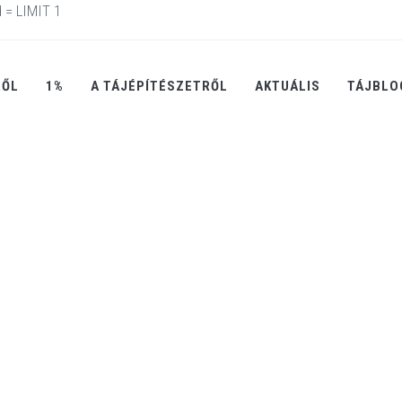
 = LIMIT 1
RŐL
1%
A TÁJÉPÍTÉSZETRŐL
AKTUÁLIS
TÁJBLO