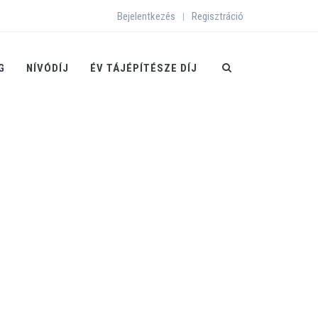
Bejelentkezés
Regisztráció
|
G
NÍVÓDÍJ
ÉV TÁJÉPÍTÉSZE DÍJ