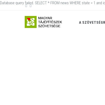
Database query failed. SELECT * FROM news WHERE state = 1 and id
A SZÖVETSÉG