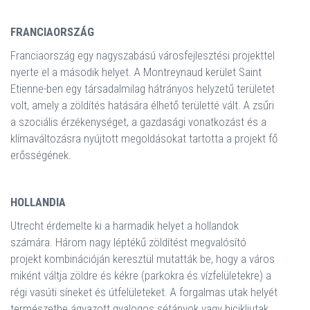
FRANCIAORSZÁG
Franciaország egy nagyszabású városfejlesztési projekttel
nyerte el a második helyet. A Montreynaud kerület Saint
Etienne-ben egy társadalmilag hátrányos helyzetű területet
volt, amely a zöldítés hatására élhető területté vált. A zsűri
a szociális érzékenységet, a gazdasági vonatkozást és a
klímaváltozásra nyújtott megoldásokat tartotta a projekt fő
erősségének.
HOLLANDIA
Utrecht érdemelte ki a harmadik helyet a hollandok
számára. Három nagy léptékű zöldítést megvalósító
projekt kombinációján keresztül mutatták be, hogy a város
miként váltja zöldre és kékre (parkokra és vízfelületekre) a
régi vasúti síneket és útfelületeket. A forgalmas utak helyét
természetbe ágyazott gyalogos sétányok vagy bicikliutak