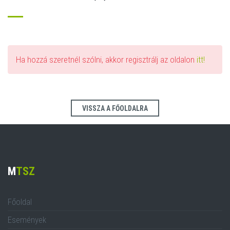
Ha hozzá szeretnél szólni, akkor regisztrálj az oldalon
itt!
VISSZA A FŐOLDALRA
M
TSZ
Főoldal
Események