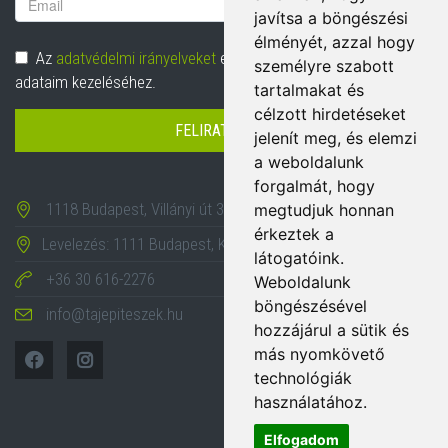
javítsa a böngészési
cím
élményét, azzal hogy
Adatvédelem
Az
adatvédelmi irányelveket
elolvastam és hozzájárulok
személyre szabott
adataim kezeléséhez.
tartalmakat és
célzott hirdetéseket
FELIRATKOZÁS
jelenít meg, és elemzi
a weboldalunk
forgalmát, hogy
1118 Budapest, Villányi út 35-43.
megtudjuk honnan
érkeztek a
Levelezés: 1111 Budapest, Karinthy Frigyes út 24.
látogatóink.
+36 30 616-2276
Weboldalunk
böngészésével
info@tajepiteszek.hu
hozzájárul a sütik és
más nyomkövető
technológiák
használatához.
Elfogadom