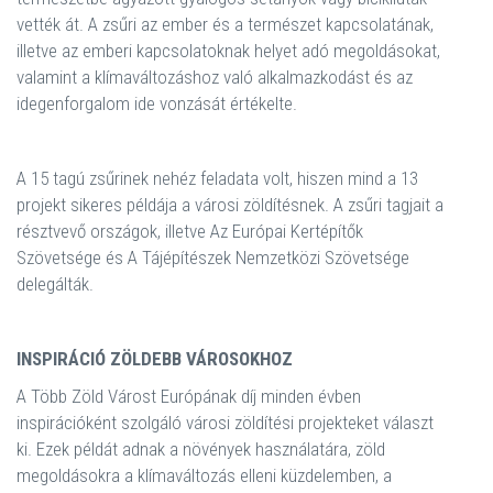
vették át. A zsűri az ember és a természet kapcsolatának,
illetve az emberi kapcsolatoknak helyet adó megoldásokat,
valamint a klímaváltozáshoz való alkalmazkodást és az
idegenforgalom ide vonzását értékelte.
A 15 tagú zsűrinek nehéz feladata volt, hiszen mind a 13
projekt sikeres példája a városi zöldítésnek. A zsűri tagjait a
résztvevő országok, illetve Az Európai Kertépítők
Szövetsége és A Tájépítészek Nemzetközi Szövetsége
delegálták.
INSPIRÁCIÓ ZÖLDEBB VÁROSOKHOZ
A Több Zöld Várost Európának díj minden évben
inspirációként szolgáló városi zöldítési projekteket választ
ki. Ezek példát adnak a növények használatára, zöld
megoldásokra a klímaváltozás elleni küzdelemben, a