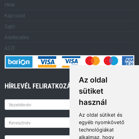
Hírek
Kapcsolat
Sajtó
Adatkezelés
ÁSZF
Az oldal
HÍRLEVÉL FELIRATKOZÁS
sütiket
használ
Keresztnév
Az oldal sütiket és
Vezetéknév
egyéb nyomkövető
technológiákat
alkalmaz, hogy
Email