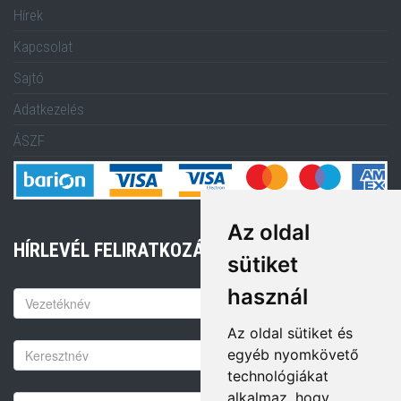
Hírek
Kapcsolat
Sajtó
Adatkezelés
ÁSZF
Az oldal
HÍRLEVÉL FELIRATKOZÁS
sütiket
használ
Keresztnév
Az oldal sütiket és
Vezetéknév
egyéb nyomkövető
technológiákat
alkalmaz, hogy