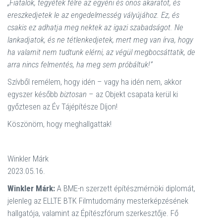
„Fiatalok, tegyétek félre az egyéni és önös akaratot, és
ereszkedjetek le az engedelmesség vályújához. Ez, és
csakis ez adhatja meg nektek az igazi szabadságot. Ne
lankadjatok, és ne tétlenkedjetek, mert meg van írva, hogy
ha valamit nem tudtunk elérni, az végül megbocsáttatik, de
arra nincs felmentés, ha meg sem próbáltuk!”
Szívből remélem, hogy idén – vagy ha idén nem, akkor
egyszer később
biztosan
– az Objekt csapata kerül ki
győztesen az Év Tájépítésze Díjon!
Köszönöm, hogy meghallgattak!
Winkler Márk
2023.05.16.
Winkler Márk:
A BME-n szerzett építészmérnöki diplomát,
jelenleg az ELLTE BTK Filmtudomány mesterképzésének
hallgatója, valamint az Építészfórum szerkesztője. Fő