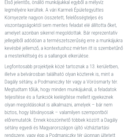
Első jelentős, önálló munkájukkal egyből a mélyvíz
legmélyére kerültek. A vári Karmeli Épületegyüttes
Környezete nagyon összetett, felelősségteljes és
viszontagságoktól sem mentes feladat elé állította őket,
amelyet azonban sikerrel megoldottak. Bár reprezentatív
jellegéből adódóan a természetszerűség erre a munkájukra
kevésbé jellemző, a kontextushoz mérten itt is szembetűnő
a mesterkéltség és a sallangok elkerülése.
Legfontosabb projektjeik közé tartoznak a 13. kerületben,
illetve a belvárosban található olyan közterek is, mint a
Dagály sétány, a Podmaniczky tér vagy a Vörösmarty tér.
Megtudtam tőlük, hogy minden munkájuknál, a feladatok
teljesítése és a funkciók kielégítése mellett igyekeznek
olyan megoldásokat is alkalmazni, amelyek – bár nem
biztos, hogy látványosak – valamilyen szempontból
előremutatók. Ennek köszönhető többek között a Dagály
sétány egyedi és Magyarországon újító vízháztartási
rendszere, vagy épp a Podmaniczky tér újonnan ültetett