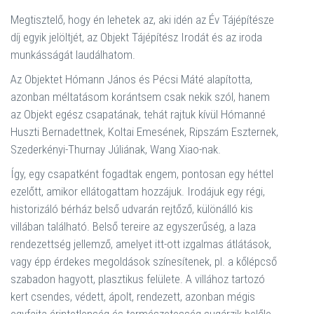
Megtisztelő, hogy én lehetek az, aki idén az Év Tájépítésze
díj egyik jelöltjét, az Objekt Tájépítész Irodát és az iroda
munkásságát laudálhatom.
Az Objektet Hómann János és Pécsi Máté alapította,
azonban méltatásom korántsem csak nekik szól, hanem
az Objekt egész csapatának, tehát rajtuk kívül Hómanné
Huszti Bernadettnek, Koltai Emesének, Ripszám Eszternek,
Szederkényi-Thurnay Júliának, Wang Xiao-nak.
Így, egy csapatként fogadtak engem, pontosan egy héttel
ezelőtt, amikor ellátogattam hozzájuk. Irodájuk egy régi,
historizáló bérház belső udvarán rejtőző, különálló kis
villában található. Belső tereire az egyszerűség, a laza
rendezettség jellemző, amelyet itt-ott izgalmas átlátások,
vagy épp érdekes megoldások színesítenek, pl. a kőlépcső
szabadon hagyott, plasztikus felülete. A villához tartozó
kert csendes, védett, ápolt, rendezett, azonban mégis