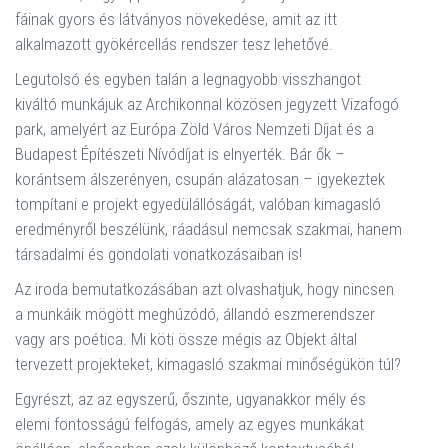
fáinak gyors és látványos növekedése, amit az itt
alkalmazott gyökércellás rendszer tesz lehetővé.
Legutolsó és egyben talán a legnagyobb visszhangot
kiváltó munkájuk az Archikonnal közösen jegyzett Vizafogó
park, amelyért az Európa Zöld Város Nemzeti Díjat és a
Budapest Építészeti Nívódíjat is elnyerték. Bár ők –
korántsem álszerényen, csupán alázatosan – igyekeztek
tompítani e projekt egyedülállóságát, valóban kimagasló
eredményről beszélünk, ráadásul nemcsak szakmai, hanem
társadalmi és gondolati vonatkozásaiban is!
Az iroda bemutatkozásában azt olvashatjuk, hogy nincsen
a munkáik mögött meghúzódó, állandó eszmerendszer
vagy ars poética. Mi köti össze mégis az Objekt által
tervezett projekteket, kimagasló szakmai minőségükön túl?
Egyrészt, az az egyszerű, őszinte, ugyanakkor mély és
elemi fontosságú felfogás, amely az egyes munkákat