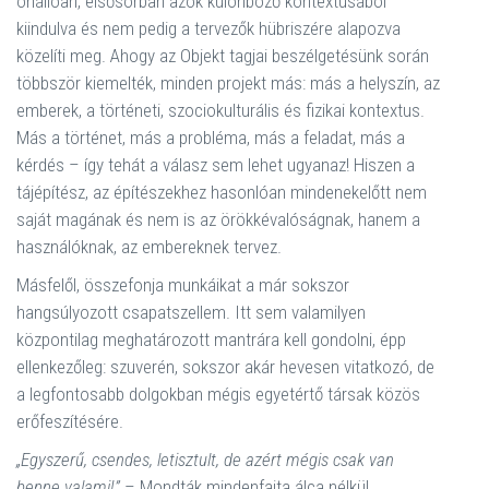
önállóan, elsősorban azok különböző kontextusából
kiindulva és nem pedig a tervezők hübriszére alapozva
közelíti meg. Ahogy az Objekt tagjai beszélgetésünk során
többször kiemelték, minden projekt más: más a helyszín, az
emberek, a történeti, szociokulturális és fizikai kontextus.
Más a történet, más a probléma, más a feladat, más a
kérdés – így tehát a válasz sem lehet ugyanaz! Hiszen a
tájépítész, az építészekhez hasonlóan mindenekelőtt nem
saját magának és nem is az örökkévalóságnak, hanem a
használóknak, az embereknek tervez.
Másfelől, összefonja munkáikat a már sokszor
hangsúlyozott csapatszellem. Itt sem valamilyen
központilag meghatározott mantrára kell gondolni, épp
ellenkezőleg: szuverén, sokszor akár hevesen vitatkozó, de
a legfontosabb dolgokban mégis egyetértő társak közös
erőfeszítésére.
„Egyszerű, csendes, letisztult, de azért mégis csak van
benne valami!”
– Mondták mindenfajta álca nélkül.