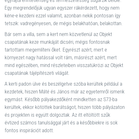
egyfajta érintetlenség és természetesség sugárzik belőle.
Egy megrendelőjük ugyan egyszer rákérdezett, hogy nem
kéne-e kezdeni ezzel valamit, azonban nekik pontosan így
tetszik: vadregényesen, de mégis belakhatóan, belakottan.
Bár sem a villa, sem a kert nem közvetlenül az Objekt
csapatának keze munkáját dicséri, mégis fontosnak
tartottam megemlíteni őket. Egyrészt azért, mert e
környezet nagy hatással volt rám, másrészt azért, mert
mind egészében, mind részleteiben visszatükrözi az Objekt
csapatának tájépítészeti világát.
A kerti padon ülve és beszélgetve szóba kerültek például a
kezdetek, hiszen Máté és János már az egyetemről ismerik
egymást. Később pályakezdőként mindketten az S73-ba
kerültek, ekkor kötöttek barátságot, hiszen több pályázaton
és projekten is együtt dolgoztak. Az itt eltöltött szűk
évtized számos tanulsággal járt és a későbbiekre is sok
fontos inspirációt adott.