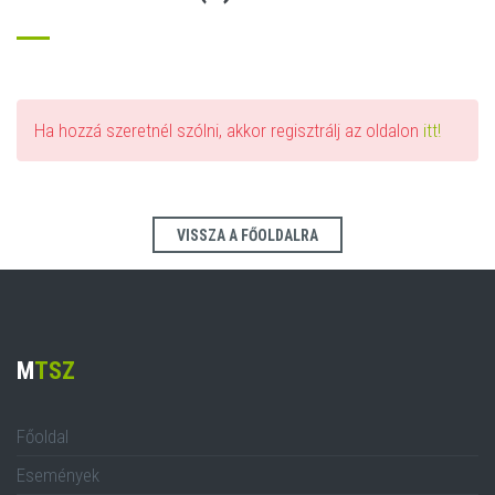
Ha hozzá szeretnél szólni, akkor regisztrálj az oldalon
itt!
VISSZA A FŐOLDALRA
M
TSZ
Főoldal
Események