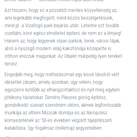
Azt hiszem, hogy ez a pózoktól mentes közvetlenség az,
ami leginkább megfogott, mind közös beszélgetésünk,
mind pl. a Vizafogó park bejárás után. Lehetne ezt tovább
cizellálni, köré egész elméletet építeni, de nem ez a lényeg!
Hanem az, hogy legyenek olyan parkok, terek, városi tájak,
ahol a nyüzsgő modern világ kakofóniája közepette is
otthon érezzük magunkat. Az Objekt márpedig ilyen tereket
tervez.
Engedjék meg, hogy méltatásomat egy kissé távolról vett
idézettel zárjam, amely azonban, úgy vélem, hogy
egyszerre kötődik az elhangzottakhoz és nyit meg egyben
jótékony távlatokat. Dimitris Pikionis görög építész,
gondolkodó szavait szeretném idézni, akinek legfontosabb
munkája az athéni Múzsák dombja és az Akropolisz
környezetének az ’50-es években végzett tájépítészeti
kialakítása. Így fogalmaz önéletrajz ijegyzeteiben: