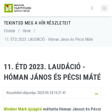
TEKINTSD MEG A HÍR RÉSZLETEIT
Főoldal
/
Hírek
/
11. ÉTD 2023. LAUDÁCIÓ - Hóman János és Pécsi Máté
11. ÉTD 2023. LAUDÁCIÓ -
HÓMAN JÁNOS ÉS PÉCSI MÁTÉ
Közzététel időpontja:
2023-05-24 10:21:41
Winkler Márk újságíró
méltatta Hóman Jánost és Pécsi