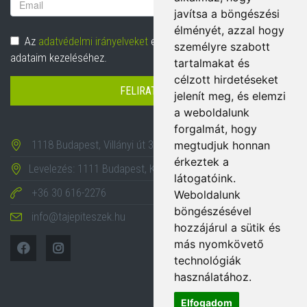
Email
javítsa a böngészési
cím
élményét, azzal hogy
Adatvédelem
Az
adatvédelmi irányelveket
elolvastam és hozzájárulok
személyre szabott
adataim kezeléséhez.
tartalmakat és
célzott hirdetéseket
FELIRATKOZÁS
jelenít meg, és elemzi
a weboldalunk
forgalmát, hogy
1118 Budapest, Villányi út 35-43.
megtudjuk honnan
érkeztek a
Levelezés: 1111 Budapest, Karinthy Frigyes út 24.
látogatóink.
+36 30 616-2276
Weboldalunk
böngészésével
info@tajepiteszek.hu
hozzájárul a sütik és
más nyomkövető
technológiák
használatához.
Elfogadom