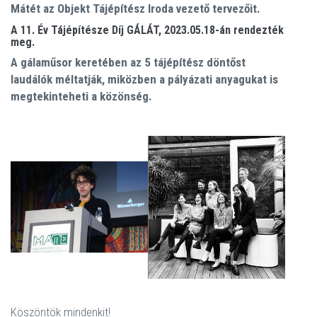
Mátét az Objekt Tájépítész Iroda vezető tervezőit.
A 11. Év Tájépítésze Díj GÁLÁT, 2023.05.18-án rendezték
meg.
A gálaműsor keretében az 5 tájépítész döntőst
laudálók méltatják, miközben a pályázati anyagukat is
megtekinteheti a közönség.
Köszöntök mindenkit!