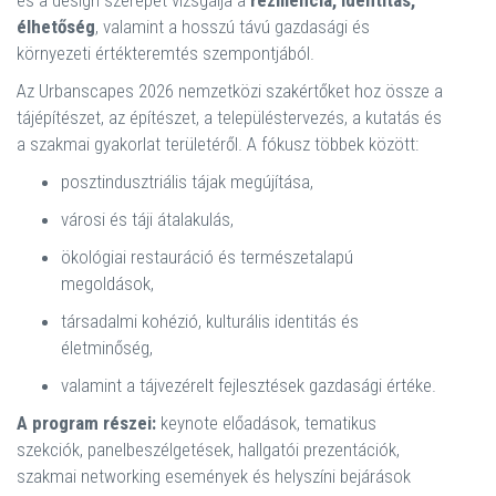
és a design szerepét vizsgálja a
reziliencia, identitás,
élhetőség
, valamint a hosszú távú gazdasági és
környezeti értékteremtés szempontjából.
Az Urbanscapes 2026 nemzetközi szakértőket hoz össze a
tájépítészet, az építészet, a településtervezés, a kutatás és
a szakmai gyakorlat területéről. A fókusz többek között:
posztindusztriális tájak megújítása,
városi és táji átalakulás,
ökológiai restauráció és természetalapú
megoldások,
társadalmi kohézió, kulturális identitás és
életminőség,
valamint a tájvezérelt fejlesztések gazdasági értéke.
A program részei:
keynote előadások, tematikus
szekciók, panelbeszélgetések, hallgatói prezentációk,
szakmai networking események és helyszíni bejárások