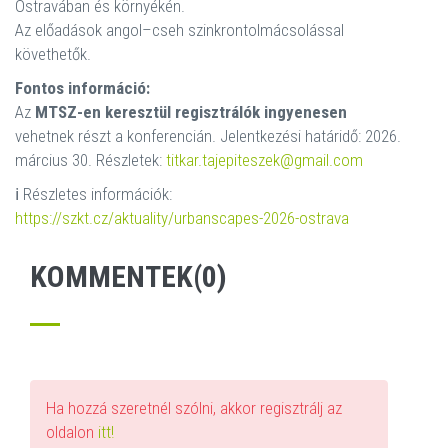
Ostravában és környékén.
Az előadások angol–cseh szinkrontolmácsolással
követhetők.
Fontos információ:
Az
MTSZ-en keresztül regisztrálók ingyenesen
vehetnek részt a konferencián. Jelentkezési határidő: 2026.
március 30. Részletek:
titkar.tajepiteszek@gmail.com
ℹ️ Részletes információk:
https://szkt.cz/aktuality/urbanscapes-2026-ostrava
KOMMENTEK(0)
Ha hozzá szeretnél szólni, akkor regisztrálj az
oldalon
itt!