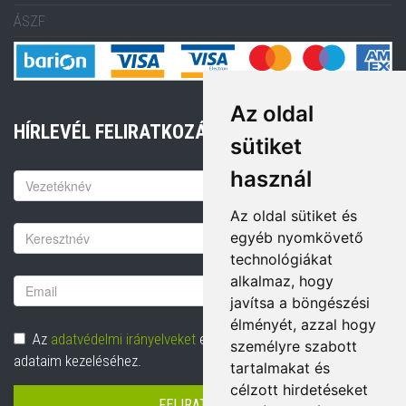
ÁSZF
Az oldal
HÍRLEVÉL FELIRATKOZÁS
sütiket
használ
Keresztnév
Az oldal sütiket és
Vezetéknév
egyéb nyomkövető
technológiákat
alkalmaz, hogy
Email
javítsa a böngészési
cím
élményét, azzal hogy
Adatvédelem
Az
adatvédelmi irányelveket
elolvastam és hozzájárulok
személyre szabott
adataim kezeléséhez.
tartalmakat és
célzott hirdetéseket
FELIRATKOZÁS