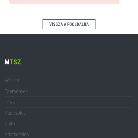
VISSZA A FŐOLDALRA
M
TSZ
Főoldal
Események
Hírek
Kapcsolat
Sajtó
Adatkezelés