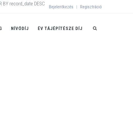
R BY record_date DESC
Bejelentkezés
Regisztráció
|
G
NÍVÓDÍJ
ÉV TÁJÉPÍTÉSZE DÍJ