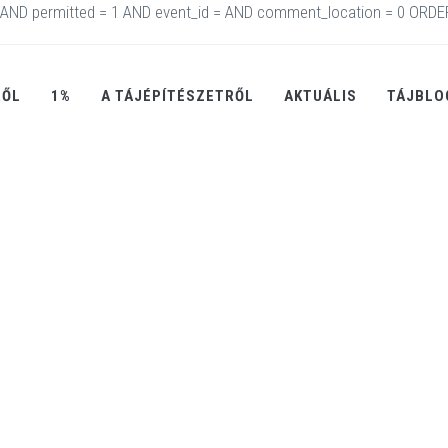
AND permitted = 1 AND event_id = AND comment_location = 0 ORDE
RŐL
1%
A TÁJÉPÍTÉSZETRŐL
AKTUÁLIS
TÁJBLO