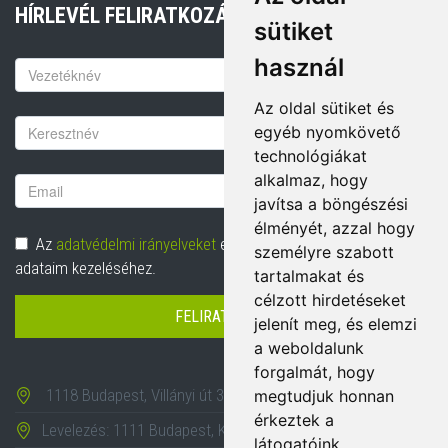
HÍRLEVÉL FELIRATKOZÁS
sütiket
használ
Keresztnév
Az oldal sütiket és
Vezetéknév
egyéb nyomkövető
technológiákat
alkalmaz, hogy
Email
javítsa a böngészési
cím
élményét, azzal hogy
Adatvédelem
Az
adatvédelmi irányelveket
elolvastam és hozzájárulok
személyre szabott
adataim kezeléséhez.
tartalmakat és
célzott hirdetéseket
FELIRATKOZÁS
jelenít meg, és elemzi
a weboldalunk
forgalmát, hogy
1118 Budapest, Villányi út 35-43.
megtudjuk honnan
érkeztek a
Levelezés: 1111 Budapest, Karinthy Frigyes út 24.
látogatóink.