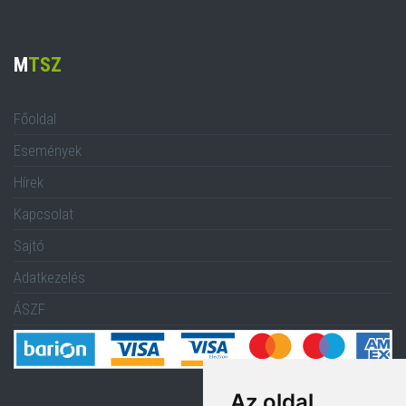
M
TSZ
Főoldal
Események
Hírek
Kapcsolat
Sajtó
Adatkezelés
ÁSZF
Az oldal