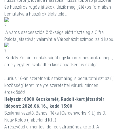
huszártorony, lovarda-mászóka, huszártoborzó játszóvár
és huszáros rugós játékok idézik meg, játékos formában
bemutatva a huszárok életvitelét.
A város szecessziós öröksége előtt tiszteleg a Cifra
Palota játszóvár, valamint a Városházát szimbolizáló kapu.
Kodály Zoltán munkásságát egy külön zenesarok ünnepli,
amely egyben szabadtéri kisszínpadként is szolgál.
Június 16-án szeretnénk szakmailag is bemutatni ezt az új
közösségi teret, melyre szeretettel várunk minden
érdeklődőt!
Helyszín: 6000 Kecskemét, Rudolf-kert játszótér
Időpont: 2026.06.16., kedd 15:00
Szakmai vezető: Bancsi Réka (Gardenworks Kft.) és D.
Nagy Kolos (Faberland Kft.)
A részvétel díjmentes, de regisztrációhoz kötött. A