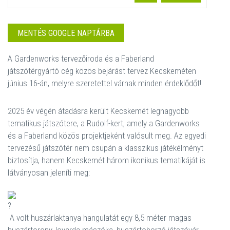
MENTÉS GOOGLE NAPTÁRBA
A Gardenworks tervezőiroda és a Faberland
játszótérgyártó cég közös bejárást tervez Kecskeméten
június 16-án, melyre szeretettel várnak minden érdeklődőt!
2025 év végén átadásra került Kecskemét legnagyobb
tematikus játszótere, a Rudolf-kert, amely a Gardenworks
és a Faberland közös projektjeként valósult meg. Az egyedi
tervezésű játszótér nem csupán a klasszikus játékélményt
biztosítja, hanem Kecskemét három ikonikus tematikáját is
látványosan jeleníti meg:
A volt huszárlaktanya hangulatát egy 8,5 méter magas