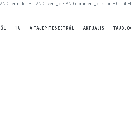
AND permitted = 1 AND event_id = AND comment_location = 0 ORDE
RŐL
1%
A TÁJÉPÍTÉSZETRŐL
AKTUÁLIS
TÁJBLO