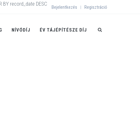
R BY record_date DESC
Bejelentkezés
Regisztráció
|
G
NÍVÓDÍJ
ÉV TÁJÉPÍTÉSZE DÍJ