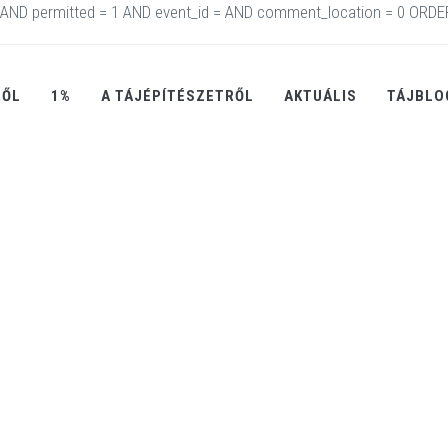
AND permitted = 1 AND event_id = AND comment_location = 0 ORDE
RŐL
1%
A TÁJÉPÍTÉSZETRŐL
AKTUÁLIS
TÁJBLO