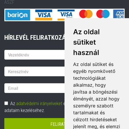
ÁSZF
Az oldal
HÍRLEVÉL FELIRATKOZÁS
sütiket
használ
Keresztnév
Az oldal sütiket és
Vezetéknév
egyéb nyomkövető
technológiákat
alkalmaz, hogy
Email
javítsa a böngészési
cím
élményét, azzal hogy
Adatvédelem
Az
adatvédelmi irányelveket
elolvastam és hozzájárulok
személyre szabott
adataim kezeléséhez.
tartalmakat és
célzott hirdetéseket
FELIRATKOZÁS
jelenít meg, és elemzi