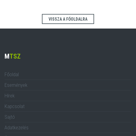
VISSZA A FŐOLDALRA
M
TSZ
Főoldal
Események
Hírek
Kapcsolat
Sajtó
Adatkezelés