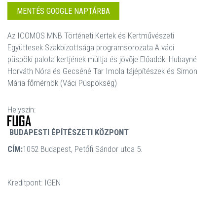
MENTÉS GOOGLE NAPTÁRBA
Az ICOMOS MNB Történeti Kertek és Kertművészeti
Együttesek Szakbizottsága programsorozata A váci
püspöki palota kertjének múltja és jövője Előadók: Hubayné
Horváth Nóra és Gecséné Tar Imola tájépítészek és Simon
Mária főmérnök (Váci Püspökség)
Helyszín:
BUDAPESTI ÉPÍTÉSZETI KÖZPONT
CÍM:
1052 Budapest, Petőfi Sándor utca 5.
Kreditpont: IGEN