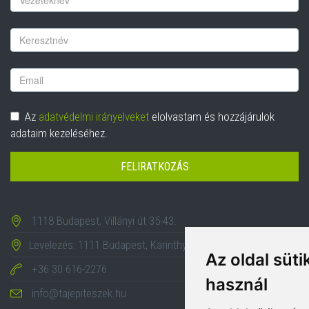
Vezetéknév
Email
cím
Adatvédelem
Az
adatvédelmi irányelveket
elolvastam és hozzájárulok
adataim kezeléséhez.
FELIRATKOZÁS
1118 Budapest, Villányi út 35-43.
Levelezés: 1111 Budapest, Karinthy Frigyes út 24.
Az oldal süti
+36 30 616-2276
használ
info@tajepiteszek.hu