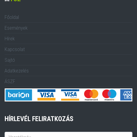
Főoldal
Események
Hírek
Kapcsolat
Sajtó
Adatkezelés
ÁSZF
HÍRLEVÉL FELIRATKOZÁS
Keresztnév