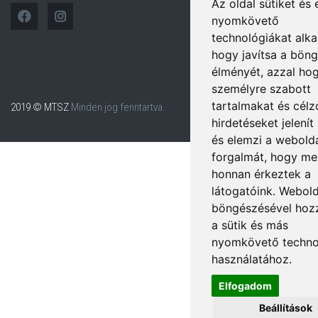
Az oldal sütiket és
nyomkövető
technológiákat alka
hogy javítsa a böng
élményét, azzal ho
személyre szabott
tartalmakat és célz
2019 © MTSZ
Minden jog fenntartva.
hirdetéseket jelenít
és elemzi a webold
forgalmát, hogy me
honnan érkeztek a
látogatóink. Webol
böngészésével hozz
a sütik és más
nyomkövető techno
használatához.
Elfogadom
Beállítások