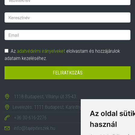
Vezetéknév
Email
cím
Adatvédelem
Az
adatvédelmi irányelveket
elolvastam és hozzájárulok
adataim kezeléséhez.
FELIRATKOZÁS
1118 Budapest, Villányi út 35-43.
Levelezés: 1111 Budapest, Karinthy Frigyes út 24.
Az oldal süti
+36 30 616-2276
használ
info@tajepiteszek.hu