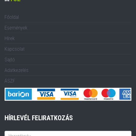
Főoldal
Események
Hírek
Kapcsolat
Sajtó
Adatkezelés
ÁSZF
HÍRLEVÉL FELIRATKOZÁS
Keresztnév