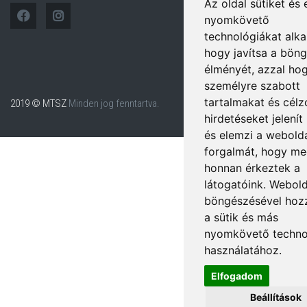
Az oldal sütiket és
nyomkövető
technológiákat alka
hogy javítsa a böng
élményét, azzal ho
személyre szabott
tartalmakat és célz
2019 © MTSZ
Minden jog fenntartva.
hirdetéseket jelenít
és elemzi a webold
forgalmát, hogy me
honnan érkeztek a
látogatóink. Webol
böngészésével hozz
a sütik és más
nyomkövető techno
használatához.
Elfogadom
Beállítások