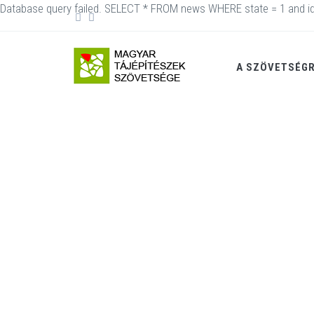
Database query failed. SELECT * FROM news WHERE state = 1 and id
A SZÖVETSÉG