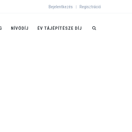
Bejelentkezés
Regisztráció
|
G
NÍVÓDÍJ
ÉV TÁJÉPÍTÉSZE DÍJ