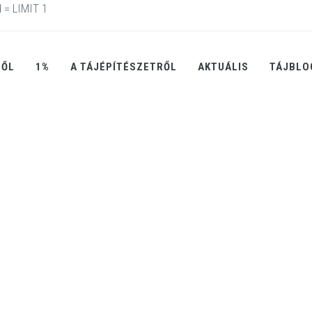
 = LIMIT 1
RŐL
1%
A TÁJÉPÍTÉSZETRŐL
AKTUÁLIS
TÁJBLO