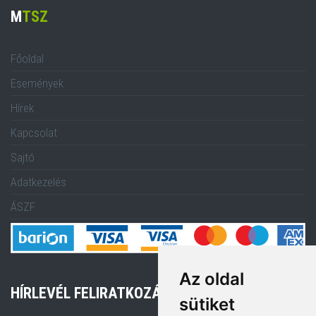
M
TSZ
Főoldal
Események
Hírek
Kapcsolat
Sajtó
Adatkezelés
ÁSZF
Az oldal
HÍRLEVÉL FELIRATKOZÁS
sütiket