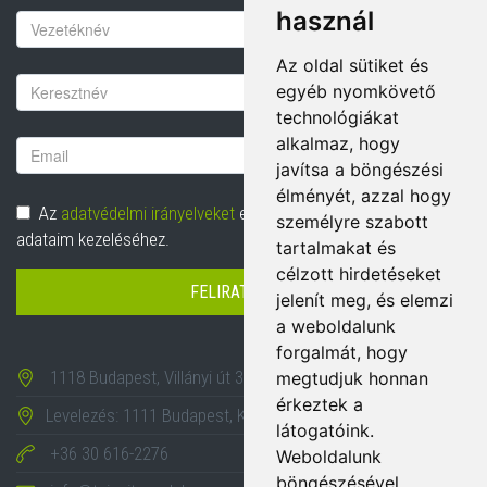
használ
Keresztnév
Az oldal sütiket és
Vezetéknév
egyéb nyomkövető
technológiákat
alkalmaz, hogy
Email
javítsa a böngészési
cím
élményét, azzal hogy
Adatvédelem
Az
adatvédelmi irányelveket
elolvastam és hozzájárulok
személyre szabott
adataim kezeléséhez.
tartalmakat és
célzott hirdetéseket
FELIRATKOZÁS
jelenít meg, és elemzi
a weboldalunk
forgalmát, hogy
1118 Budapest, Villányi út 35-43.
megtudjuk honnan
érkeztek a
Levelezés: 1111 Budapest, Karinthy Frigyes út 24.
látogatóink.
+36 30 616-2276
Weboldalunk
böngészésével