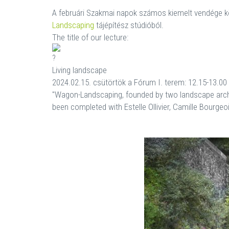
A februári Szakmai napok számos kiemelt vendége k
Landscaping
tájépítész stúdióból.
The title of our lecture:
Living landscape
2024.02.15. csütörtök a Fórum I. terem: 12.15-13.00
"Wagon-Landscaping, founded by two landscape archi
been completed with Estelle Ollivier, Camille Bourgeoi