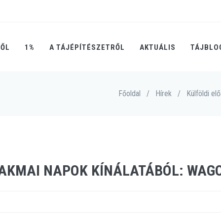
RŐL
1%
A TÁJÉPÍTÉSZETRŐL
AKTUÁLIS
TÁJBLO
Főoldal
/
Hírek
/
Külföldi e
ZAKMAI NAPOK KÍNÁLATÁBÓL: WAG