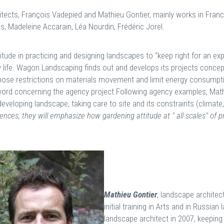
ects, François Vadepied and Mathieu Gontier, mainly works in Franc
is, Madeleine Accarain, Léa Nourdin, Frédéric Jorel.
ude in practicing and designing landscapes to “keep right for an ex
ay life. Wagon Landscaping finds out and develops its projects concep
mpose restrictions on materials movement and limit energy consumpt
word concerning the agency project.Following agency examples, Math
veloping landscape, taking care to site and its constraints (climate,
ces, they will emphasize how gardening attitude at " all scales" of pro
Mathieu Gontier
, landscape architec
initial training in Arts and in Russi
landscape architect in 2007, keeping