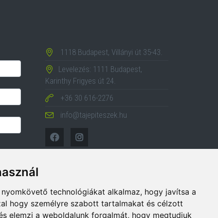
1118 Budapest, Villányi út 35-43.
Levelezés: 1111 Budapest,
Karinthy Frigyes út 24.
+36 30 616-2276
info@tajepiteszek.hu
használ
b nyomkövető technológiákat alkalmaz, hogy javítsa a
al hogy személyre szabott tartalmakat és célzott
, és elemzi a weboldalunk forgalmát, hogy megtudjuk