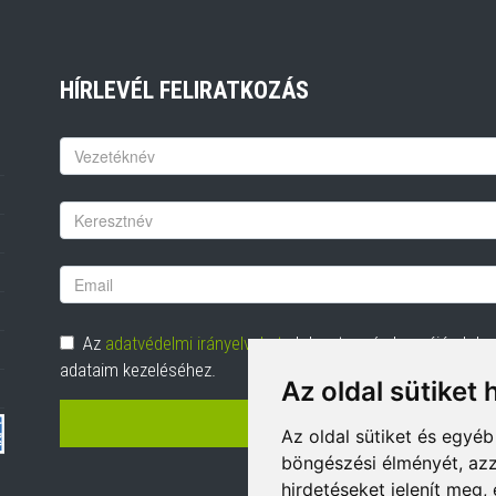
HÍRLEVÉL FELIRATKOZÁS
Keresztnév
Vezetéknév
Email
cím
Adatvédelem
Az
adatvédelmi irányelveket
elolvastam és hozzájárulok
adataim kezeléséhez.
Az oldal sütiket 
FELIRATKOZÁS
Az oldal sütiket és egyé
böngészési élményét, azz
hirdetéseket jelenít meg