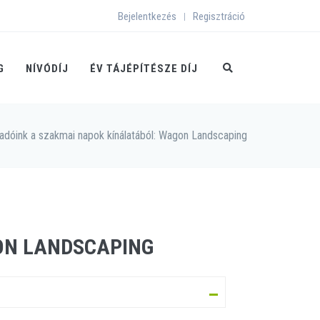
Bejelentkezés
Regisztráció
|
G
NÍVÓDÍJ
ÉV TÁJÉPÍTÉSZE DÍJ
lőadóink a szakmai napok kínálatából: Wagon Landscaping
ON LANDSCAPING