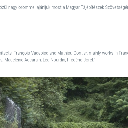
özül nagy örömmel ajánljuk most a Magyar Tájépítészek Szövetségén
tects, François Vadepied and Mathieu Gontier, mainly works in Fran
s, Madeleine Accarain, Léa Nourdin, Frédéric Jorel."