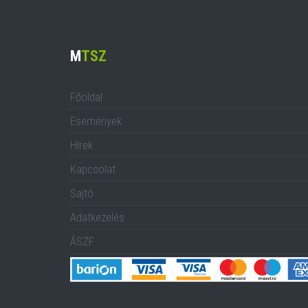
M
TSZ
Főoldal
Események
Hírek
Kapcsolat
Sajtó
Adatkezelés
ÁSZF