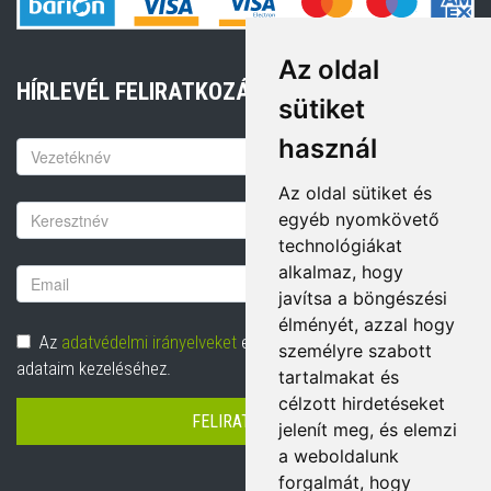
Az oldal
HÍRLEVÉL FELIRATKOZÁS
sütiket
használ
Keresztnév
Az oldal sütiket és
Vezetéknév
egyéb nyomkövető
technológiákat
alkalmaz, hogy
Email
javítsa a böngészési
cím
élményét, azzal hogy
Adatvédelem
Az
adatvédelmi irányelveket
elolvastam és hozzájárulok
személyre szabott
adataim kezeléséhez.
tartalmakat és
célzott hirdetéseket
FELIRATKOZÁS
jelenít meg, és elemzi
a weboldalunk
forgalmát, hogy