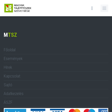
VISSZA A FŐOLDALRA
M
TSZ
Főoldal
Események
Hírek
Kapcsolat
Sajtó
Adatkezelés
ÁSZF