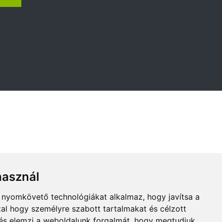
használ
b nyomkövető technológiákat alkalmaz, hogy javítsa a
al hogy személyre szabott tartalmakat és célzott
, és elemzi a weboldalunk forgalmát, hogy megtudjuk