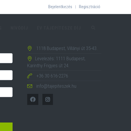
Bejelentkezés
Regisztráció
|
G
NÍVÓDÍJ
ÉV TÁJÉPÍTÉSZE DÍJ
1118 Budapest, Villányi út 35-43.
Levelezés: 1111 Budapest,
Karinthy Frigyes út 24.
+36 30 616-2276
info@tajepiteszek.hu