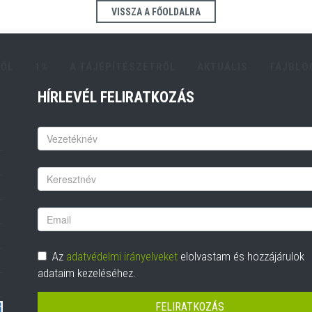
VISSZA A FŐOLDALRA
RŐL
1%
A TÁJÉPÍTÉSZETRŐL
AKTUÁLIS
TÁJBLO
HÍRLEVÉL FELIRATKOZÁS
Keresztnév
Vezetéknév
Email
cím
Adatvédelem
Az
adatvédelmi irányelveket
elolvastam és hozzájárulok
adataim kezeléséhez.
FELIRATKOZÁS