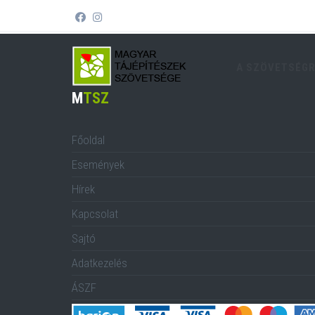
A SZÖVETSÉG
M
TSZ
Főoldal
Események
Hírek
Kapcsolat
Sajtó
Adatkezelés
ÁSZF