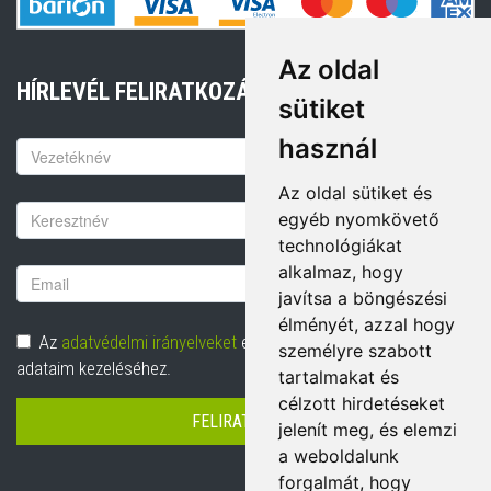
Az oldal
HÍRLEVÉL FELIRATKOZÁS
sütiket
használ
Keresztnév
Az oldal sütiket és
Vezetéknév
egyéb nyomkövető
technológiákat
alkalmaz, hogy
Email
javítsa a böngészési
cím
élményét, azzal hogy
Adatvédelem
Az
adatvédelmi irányelveket
elolvastam és hozzájárulok
személyre szabott
adataim kezeléséhez.
tartalmakat és
célzott hirdetéseket
FELIRATKOZÁS
jelenít meg, és elemzi
a weboldalunk
forgalmát, hogy