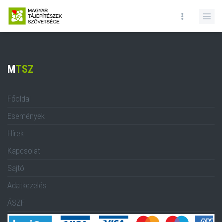
VISSZA A FŐOLDALRA
M
TSZ
Főoldal
Események
Hírek
Kapcsolat
Sajtó
Adatkezelés
ÁSZF